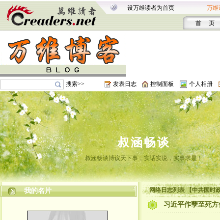
设万维读者为首页
万维
首 页
搜索>>
发表日志
控制面板
个人相册
叔涵畅谈
叔涵畅谈博议天下事，实话实说，实事求是！
网络日志列表 【中共国时
我的名片
习近平作孽至死方