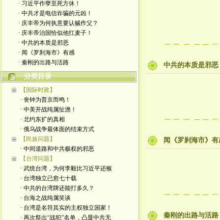
· 习近平作孽至死方休！
· 中共才是电信诈骗的元凶！
· 庆丰帝为何执意要认贼作父？
· 庆丰帝治国恰似他扛麦子！
· 中共的本质是邪恶
· 闻《罗刹海市》有感
· 秦刚的出路与活路
中共的本质是邪恶
分类目录
【国际时政】
· 丧钟为普京而鸣！
· 中美开战纯属扯澹！
· 北约东扩的真相
· 俄乌战争最体面的结束方式
【民族问题】
闻《罗刹海市》有
· 中间道路和中共极权的邪恶
【台湾问题】
· 武统台湾，为何李毅比习近平还猴
· 台湾独立已愈七十载
· 中共的台湾牌还能打多久？
· 台海之战纯属笑谈
· 台湾是名符其实的主权独立国家！
秦刚的出路与活路
· 再次祭出“战犯”名单，凸显中共无