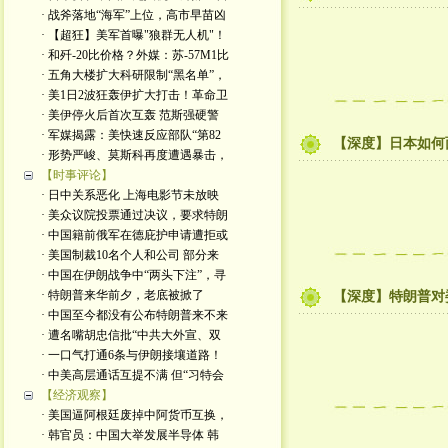
· 战斧落地“海军”上位，高市早苗凶
· 【超狂】美军首曝"狼群无人机"！
· 和歼-20比价格？外媒：苏-57M1比
· 五角大楼扩大科研限制“黑名单”，
· 美1日2波狂轰伊扩大打击！革命卫
· 美伊停火后首次互轰 范斯强硬警
· 军媒揭露：美快速反应部队“第82
【深度】日本如何
· 形势严峻、莫斯科再度遭遇暴击，
【时事评论】
· 日中关系恶化 上海电影节未放映
· 美众议院投票通过决议，要求特朗
· 中国籍前俄军在德庇护申请遭拒或
· 美国制裁10名个人和公司 部分来
· 中国在伊朗战争中“两头下注”，寻
· 特朗普来华前夕，老底被掀了
【深度】特朗普对
· 中国至今都没有公布特朗普来不来
· 遭名嘴胡忠信批“中共大外宣、双
· 一口气打通6条与伊朗接壤道路！
· 中美高层通话互提不满 但“习特会
【经济观察】
· 美国逼阿根廷废掉中阿货币互换，
· 韩官员：中国大举发展半导体 韩