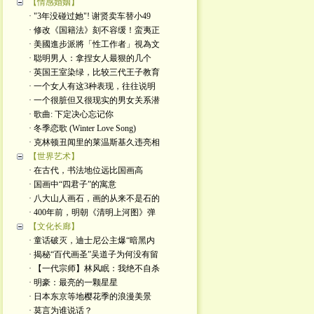
【情感婚姻】
· "3年没碰过她"! 谢贤卖车替小49
· 修改《国籍法》刻不容缓！蛮夷正
· 美國進步派將「性工作者」視為文
· 聪明男人：拿捏女人最狠的几个
· 英国王室染绿，比较三代王子教育
· 一个女人有这3种表现，往往说明
· 一个很脏但又很现实的男女关系潜
· 歌曲: 下定决心忘记你
· 冬季恋歌 (Winter Love Song)
· 克林顿丑闻里的莱温斯基久违亮相
【世界艺术】
· 在古代，书法地位远比国画高
· 国画中“四君子”的寓意
· 八大山人画石，画的从来不是石的
· 400年前，明朝《清明上河图》弹
【文化长廊】
· 童话破灭，迪士尼公主爆“暗黑内
· 揭秘“百代画圣”吴道子为何没有留
· 【一代宗师】林风眠：我绝不自杀
· 明豪：最亮的一颗星星
· 日本东京等地樱花季的浪漫美景
· 莫言为谁说话？