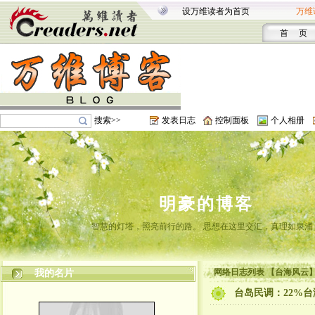
设万维读者为首页
万维
首 页
搜索>>
发表日志
控制面板
个人相册
明豪的博客
智慧的灯塔，照亮前行的路。 思想在这里交汇，真理如泉涌
网络日志列表 【台海风云
我的名片
台岛民调：22%