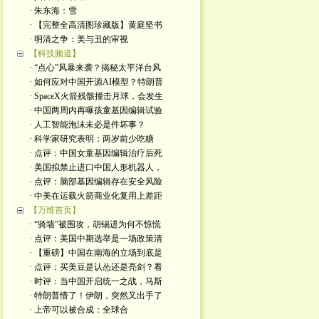
· 朱东海：雪
· 【完整全高清图珍藏版】黄庭坚书
· 明清之争：美与丑的审视
【科技频道】
· “点心”风暴来袭？揭秘太平洋台风
· 如何应对中国开源AI模型？特朗普
· SpaceX火箭残骸撞击月球，会发生
· 中国两周内再曝孩童基因编辑试验
· 人工智能泡沫未必是件坏事？
· 科学家研究表明：两岁前少吃糖
· 点评：中国女童基因编辑治疗后死
· 美国拟禁止进口中国人形机器人，
· 点评：脑部基因编辑存在安全风险
· 中美在运载火箭商业化复用上差距
【万维首页】
· “骑墙”被围攻，胡锡进为何不惊慌
· 点评：美国中期选举是一场政策清
· 【重磅】中国在南海的立场到底是
· 点评：买美豆是认怂还是亮剑？看
· 时评：当中国开启统一之战，马斯
· 特朗普懵了！伊朗，突然又出手了
· ​上帝可以被合成：全球合