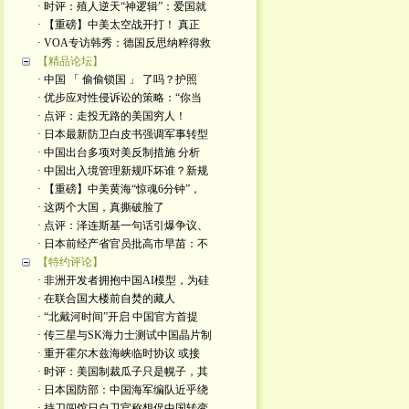
· 时评：殖人逆天“神逻辑”：爱国就
· 【重磅】中美太空战开打！ 真正
· VOA专访韩秀：德国反思纳粹得救
【精品论坛】
· 中国 「 偷偷锁国 」 了吗？护照
· 优步应对性侵诉讼的策略：“你当
· 点评：走投无路的美国穷人！
· 日本最新防卫白皮书强调军事转型
· 中国出台多项对美反制措施 分析
· 中国出入境管理新规吓坏谁？新规
· 【重磅】中美黄海“惊魂6分钟”，
· 这两个大国，真撕破脸了
· 点评：泽连斯基一句话引爆争议、
· 日本前经产省官员批高市早苗：不
【特约评论】
· 非洲开发者拥抱中国AI模型，为硅
· 在联合国大楼前自焚的藏人
· “北戴河时间”开启 中国官方首提
· 传三星与SK海力士测试中国晶片制
· 重开霍尔木兹海峡临时协议 或接
· 时评：美国制裁瓜子只是幌子，其
· 日本国防部：中国海军编队近乎绕
· 持刀闯馆日自卫官称想促中国转变