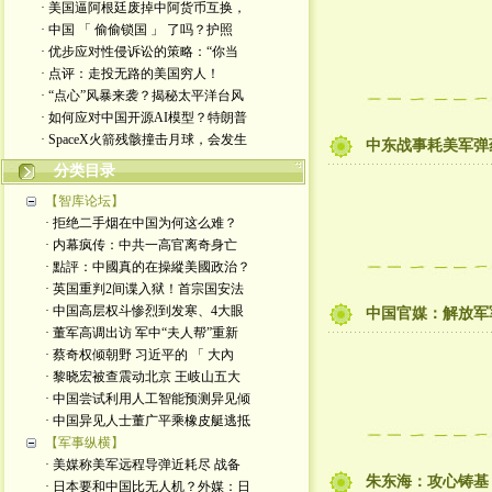
· 美国逼阿根廷废掉中阿货币互换，
· 中国 「 偷偷锁国 」 了吗？护照
· 优步应对性侵诉讼的策略：“你当
· 点评：走投无路的美国穷人！
· “点心”风暴来袭？揭秘太平洋台风
· 如何应对中国开源AI模型？特朗普
· SpaceX火箭残骸撞击月球，会发生
中东战事耗美军弹
分类目录
【智库论坛】
· 拒绝二手烟在中国为何这么难？
· 内幕疯传：中共一高官离奇身亡
· 點評：中國真的在操縱美國政治？
· 英国重判2间谍入狱！首宗国安法
· 中国高层权斗惨烈到发寒、4大眼
中国官媒：解放军
· 董军高调出访 军中“夫人帮”重新
· 蔡奇权倾朝野 习近平的 「 大內
· 黎晓宏被查震动北京 王岐山五大
· 中国尝试利用人工智能预测异见倾
· 中国异见人士董广平乘橡皮艇逃抵
【军事纵横】
· 美媒称美军远程导弹近耗尽 战备
朱东海：攻心铸基
· 日本要和中国比无人机？外媒：日