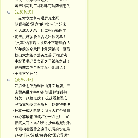
· 每天喝两到三杯咖啡可能降低患失
【史海钩沉】
· 一副对联之争与遇罗克之死！
· 胡耀邦被“逼宫”的“批斗会” 始末
· 小人成人之恶：丘成桐vs杨振宁
· 前夫洪君彦谈章含之出轨内幕！
· “文革”结束后，被邓小平清算的15
· 50年前的今天田中角荣被捕，幕后
· 挖出大太监李莲英之墓 开棺后考
· 中纪委书记吴官正之子被杀之谜！
· 徐向前曾任全军文革小组组长！
· 王洪文的升沉
【娱乐八卦】
· 73岁曾志伟跑到佛山开面包店。严
· 谢贤离世享年89岁 谢霆锋谢婷婷
· 好美一张脸 但为什么越看越恶心
· 马斯克怒喷诺兰新片：这是特洛伊
· 日本一成人电影女演员因在台湾非
· 刘亦菲最想“删除”的一组照片，却
· 新闻人间：当AI天才少年也是说唱
· 李雨桐泄露薛之谦手机号身份证号
· 张敬轩从“港独”摇身变“国安导师”