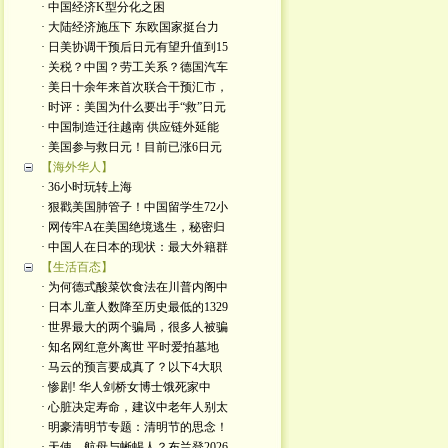
· 中国经济K型分化之困
· 大陆经济施压下 东欧国家挺台力
· 日美协调干预后日元有望升值到15
· 关税？中国？劳工关系？德国汽车
· 美日十余年来首次联合干预汇市，
· 时评：美国为什么要出手“救”日元
· 中国制造迁往越南 供应链外延能
· 美国参与救日元！目前已涨6日元
【海外华人】
· 36小时玩转上海
· 狠戳美国肺管子！中国留学生72小
· 网传牢A在美国绝境逃生，秘密归
· 中国人在日本的现状：最大外籍群
【生活百态】
· 为何德式酸菜饮食法在川普内阁中
· 日本儿童人数降至历史最低的1329
· 世界最大的两个骗局，很多人被骗
· 知名网红意外离世 平时爱拍墓地
· 马云的预言要成真了？以下4大职
· 惨剧! 华人剑桥女博士饿死家中
· 心脏决定寿命，建议中老年人别太
· 明豪清明节专题：清明节的思念！
· 天使、航母与蜥蜴人？布兰登2026