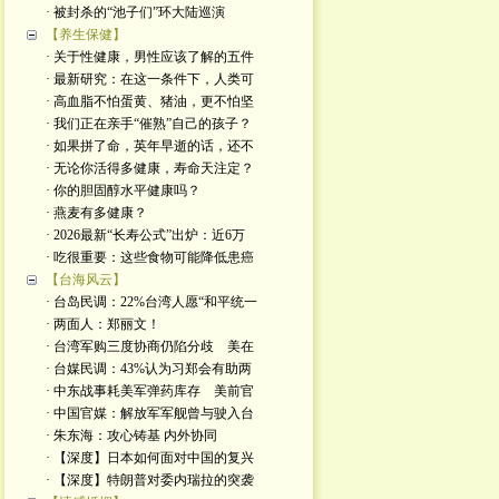
· 被封杀的“池子们”环大陆巡演
【养生保健】
· 关于性健康，男性应该了解的五件
· 最新研究：在这一条件下，人类可
· 高血脂不怕蛋黄、猪油，更不怕坚
· 我们正在亲手“催熟”自己的孩子？
· 如果拼了命，英年早逝的话，还不
· 无论你活得多健康，寿命天注定？
· 你的胆固醇水平健康吗？
· 燕麦有多健康？
· 2026最新“长寿公式”出炉：近6万
· 吃很重要：这些食物可能降低患癌
【台海风云】
· 台岛民调：22%台湾人愿“和平统一
· 两面人：郑丽文！
· 台湾军购三度协商仍陷分歧 美在
· 台媒民调：43%认为习郑会有助两
· 中东战事耗美军弹药库存 美前官
· 中国官媒：解放军军舰曾与驶入台
· 朱东海：攻心铸基 内外协同
· 【深度】日本如何面对中国的复兴
· 【深度】特朗普对委内瑞拉的突袭