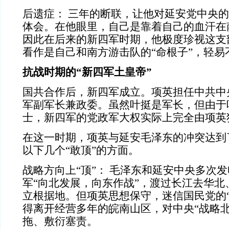
后遗症： 三年的断联，让他对延安党中央
体会。在他眼里，自己是靠着自己的血汗在
因此在后来的新四军时期，他极度珍视这支
看作是自己和南方游击队的“命根子”，轻易
抗战时期的“新四军土皇帝”
国共合作后，新四军成立。项英担任中共中
军副军长兼政委。虽然叶挺是军长，但由于
士，新四军的党政军大权实际上完全由项英
在这一时期，项英与延安毛泽东的冲突达到
以下几个“敢顶”的方面。
战略方向上“顶”： 毛泽东和延安中央多次
军“向北发展，向东作战”，渡过长江去华北
立根据地。但项英思想保守，迷信国民党的“
得离开经营多年的皖南山区，对中央“战略北
拖、敷衍塞责。