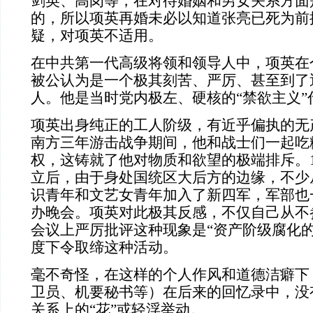
剑英、高岗等，在对待婚姻和男女关系方面
的，所以项英再婚未必以知道张亮已死为前
疑，对项英不适用。
在中共第一代高级将领和领导人中，项英在
被公认为是一个极其刻苦、严厉、甚至到了
人。他是当时党内极左、硬核的“禁欲主义”
项英出身纯正的工人阶级，有近乎偏执的无
南方三年游击战争期间，他和战士们一起吃
权，这铸就了他对物质和欲望的极端排斥。1
立后，由于身处国统区大后方的边缘，不少
识青年和文艺女青年加入了新四军，军部也
办晚会。项英对此极其反感，不仅自己从不
会议上严厉批评这种现象是“资产阶级腐化的
度下令取缔这种活动。
毫不奇怪，在这样的个人作风和道德洁癖下
卫员、机要秘书等）在后来的回忆录中，没
关系上的“花”或轻浮举动。