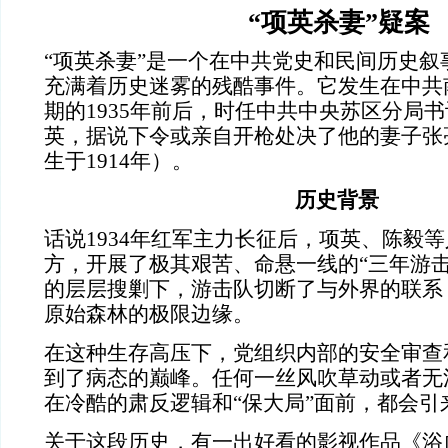
“项英杀妻”疑案
“项英杀妻”是一个在中共党史和民间历史叙
充满着历史迷雾的残酷事件。它发生在中共
期的1935年前后，时任中共中央苏区分局
英，据说下令或亲自开枪处决了他的妻子张
生于1914年）。
历史背景
话说1934年红军主力长征后，项英、陈毅
方，开展了极其艰苦、命悬一线的“三年游击
的层层搜剿下，游击队切断了与外界的联系
原始森林的极限边缘。
在这种生存高压下，党组织内部的安全审查和
到了病态的巅峰。任何一丝风吹草动或者无
在冷酷的肃反逻辑和“保大局”面前，都会引
关于这段历史，有一出好看的影视作品《浴