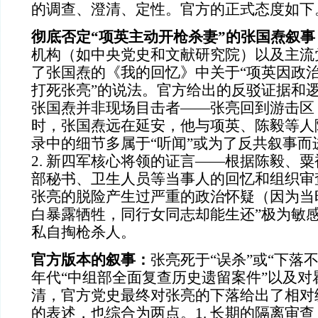
的调查、澄清、定性。官方的正式态度如下
彻底否定“项英主动开枪杀妻”的张国焘叙事
机构（如中央党史和文献研究院）以及主流
了张国焘的《我的回忆》中关于“项英因政
打死张亮”的说法。官方给出的反驳证据和逻
张国焘并非现场目击者——张亮回到游击区
时，张国焘远在延安，他与项英、陈毅等人
录中的细节多属于“听闻”或为了反共叙事而
2. 新四军核心将领的证言——根据陈毅、
部秘书、卫生人员等当事人的回忆和组织审
张亮的脱险产生过严重的政治怀疑（因为当
白暴露牺牲，同行女同志却能生还”极为敏
私自掏枪杀人。
官方版本的叙事：
张亮死于“误杀”或“下落不
年代“中组部全面复查历史遗留案件”以及对
清，官方党史最终对张亮的下落给出了相对
的表述，也综合为两点。1. 长期的隔离审