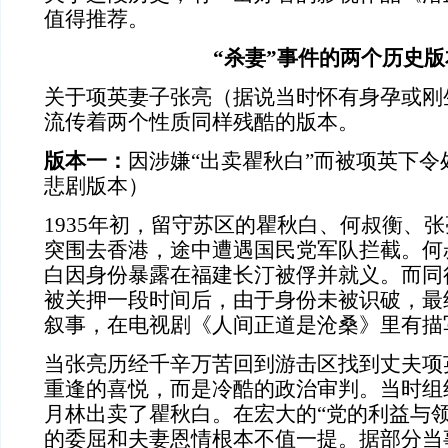
值得推荐。
“杀妻”事件的两个历史版
关于项英妻子张亮（据说当时怀有身孕或刚
流传着两个性质同样残酷的版本。
版本一：
因涉嫌“出卖瞿秋白”而被项英下
悲剧版本）
1935年初，留守苏区的瞿秋白、何叔衡、
突围去香港，途中遭遇国民党军队拦截。何
白因身份暴露在福建长汀被俘并就义。而同
被关押一段时间后，由于身份未被识破，最
叙事，在电视剧《人间正道是沧桑》里有描
当张亮历经千辛万苦回到游击区找到丈夫项
重逢的喜悦，而是冷酷的政治审判。当时组
月林出卖了瞿秋白。在宏大的“党的利益与领
的委屈和夫妻恩情根本不值一提。据部分当