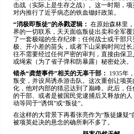
击战（实际上是生存之战）。这一时期，项
对内推行了近乎病态的铁血锄奸政策。
“消极即叛徒”的杀戮逻辑：
在原始森林里，
界的一切联系，天天面临叛徒出卖和全军覆
了一套极端的生存纪律：任何战士或干部只
极、开小差的苗头，或者下山采购时间过长
往不需要经过任何严密的审判，直接由保卫
或绳索（为了省子弹和防暴露）秘密处决。
错杀“龚楚事件”相关的无辜干部：
1935
叛变，并设局诱杀游击队。这次重创让项英
化，他对内部的猜忌达到了巅峰。此后，任
的干部、或者是被国民党逮捕后又释放的人
动等同于“诱饵”或“叛徒”。
在这样的大背景下再看张亮作为“叛徒嫌疑“
被项英处决的悬念的确所剩不多了。