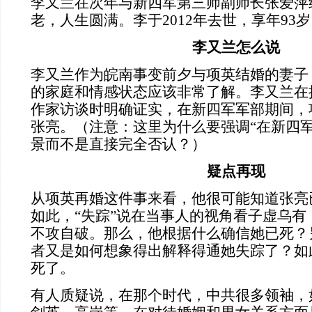
李又兰在次年与新四军第三师副师长张爱萍
老，人生圆满。李于2012年去世，享年93
李又兰怎么说
李又兰作为皖南事变前夕与项英结婚的妻子
的家庭和情感状态应该非常了解。李又兰在
作家访谈时明确证实，在新四军军部期间，
张亮。
（
注意：这里为什么要强调“在新四
景而不是直接完全否认？）
疑点再现
从项英再婚这件事来看，他很可能知道张亮已
如此，“失踪”说在当事人的视角看子虚乌有
不攻自破。那么，他根据什么确信她已死？
者又是如何想象得出解释得通她失踪了？如
死了。
有人质疑说，在那个时代，中共很多领袖，