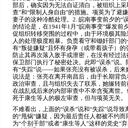
部后，确实因为无法自证清白，被组织上采
查”和“限制人身自由”的措施。项英为了避
妻子的这种冷酷处理。2. 皖南事变前夕的“
的结论是，在1941年1月“皖南事变”爆发
促组织转移突围的过程中，由于环境极其险
人的处理极度粗暴。负责看守和锄奸部门的
有“叛徒嫌疑”且怀有身孕（或带着孩子）的
防止其再次落入敌手或泄密，在没有经过法
保卫部门执行了秘密处决。此即“误杀”说。
有“失踪”说——如果张亮没有被误杀，后来
说法是：张亮在离开南昌后，由于长期背负着
政治审查，且与组织失去了联系，她辗转前
在战乱或后来的内部审查中不幸含冤离世。
死于康生等人的极左审查，但与项英无关。
不难看出，上面的“误杀”说和“失踪”说导
的“甩锅”嫌疑，因为最后责任人都被不约而
为“个别干部”或者“康生等人”这样的党史“