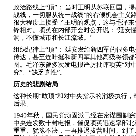
政治路线上“顶”： 当时王明从苏联回国，
战线，一切服从统一战线”的右倾机会主义
很大程度上接受了王明的观点，这与毛泽东强
锋相对。项英在内部开会时公开说：“延安
洞，不懂城市和长江流域。”
组织纪律上“顶”： 延安发给新四军的很多
传达，甚至连叶挺和新四军其他高级将领都
图。毛泽东曾多次发电报严厉批评项英“对
究”、“缺乏党性”。
历史的悲剧结局
这种长期“敢顶”和对中央指示的消极执行，
后果。
1940年秋，国民党顽固派已经在密谋围剿
中央连发数十封电报，催促项英迅速率部北
重重、犹豫不决，一再推迟拔营时间。到了1