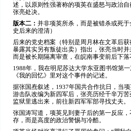
述，以原则性强著称的项英在盛怒与政治自
张亮处决。
版本二：
并非项英所杀，而是被错杀或死于
史后来的澄清）
后来的党史档案（特别是周月林在文革后获
暴露其实另有叛徒出卖）指出，张亮当时并
而是被长期隔离审查，在皖南事变前后下落
1988年，我在明尼苏达大学东亚图书馆第
《我的回忆》里对这个事件的记述。
据张国焘叙述
，
1937年国共合作抗日，当
游击队改编为新四军后，张亮历经千辛万苦
监狱里逃出来，前往新四军军部寻找丈夫。
张国涛写道，项英见到妻子后的第一反应，
存，而是高度的政治警惕与冷酷。