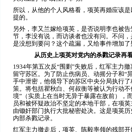
所以，从他的个人风格看，项英再婚应该是
提的。
另外，李又兰嫁给项英，是否说明李也被告
节，李没有说，而访谈者也没有问。不问，
是没想到要问？这个疏漏，又给事件增加了
从历史上项英对党内的杀戮记录再
1934年第五次反“围剿”失败后，红军主力
留守苏区。为了防止伤病员、动摇分子和“异
手中泄密，他领导下的苏区中央分局执行了
策。将包括瞿秋白、何叔衡等被认为行动不
境”（实质上在当时无异于暴露在敌前），
员和被怀疑政治不坚定的本地干部，在项英
由锄奸部门执行大批秘密处决。这是项英历
内部杀戮记录。
红军主力撤走后，项英、陈毅率领的残部开