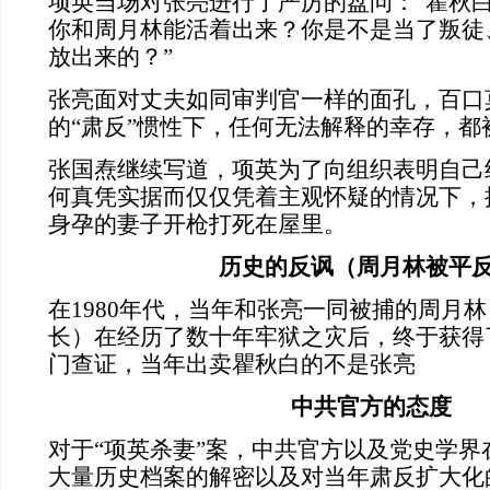
项英当场对张亮进行了严厉的盘问：“瞿秋
你和周月林能活着出来？你是不是当了叛徒
放出来的？”
张亮面对丈夫如同审判官一样的面孔，百口
的“肃反”惯性下，任何无法解释的幸存，都
张国焘继续写道，项英为了向组织表明自己
何真凭实据而仅仅凭着主观怀疑的情况下，
身孕的妻子开枪打死在屋里。
历史的反讽（周月林被平
在1980年代，当年和张亮一同被捕的周月
长）在经历了数十年牢狱之灾后，终于获得
门查证，当年出卖瞿秋白的不是张亮
中共官方的态度
对于“项英杀妻”案，中共官方以及党史学界
大量历史档案的解密以及对当年肃反扩大化