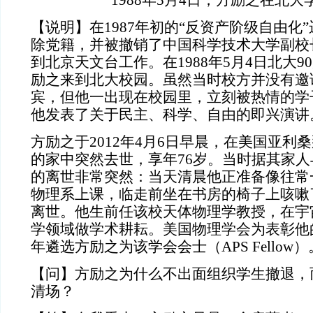
1988年5月4日，方励之在北大
【说明】在1987年初的“反资产阶级自由化
除党籍，并被撤销了中国科学技术大学副校
到北京天文台工作。在1988年5月4日北大
励之来到北大校园。虽然当时校方并没有邀
宾，但他一出现在校园里，立刻被热情的学
他发表了关于民主、科学、自由的即兴演讲
方励之于2012年4月6日早晨，在美国亚利桑那
的家中突然去世，享年76岁。当时据其家
的离世非常突然：当天清晨他正准备像往常
物理系上课，临走前坐在书房的椅子上咳嗽
离世。他生前任该校天体物理学教授，在宇
学领域做学术耕耘。美国物理学会为表彰他的
年遴选方励之为该学会会士（APS Fellow）
【问】方励之为什么不出面组织学生撤退，
清场？