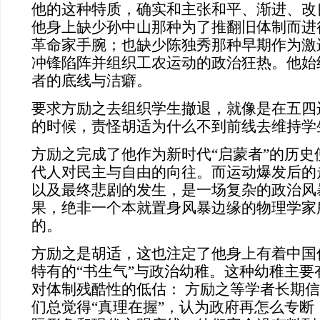
他的这种特质，确实和主张和平、渐进、改
他身上缺少孙中山那种为了推翻旧体制而进
革命家手腕；也缺少陈独秀那种早期作为激
冲锋陷阵并组织工农运动的政治狂热。他始
者的底线与洁癖。
要求方励之去组织学生撤退，就像是在五四
的时候，责怪胡适为什么不到前线去维持学
方励之完成了他作为新时代“启蒙者”的历史
代人对民主与自由的向往。而运动爆发后的
以及最终悲剧的发生，是一场复杂的政治风
果，绝非一个本就置身风暴边缘的物理学家
的。
方励之是胡适，这也注定了他身上有着中国
特有的“书生气”与政治幼稚。这种幼稚主要
对体制残酷性的低估： 方励之等学者长期
们总觉得“真理在握”，认为政府再怎么专断