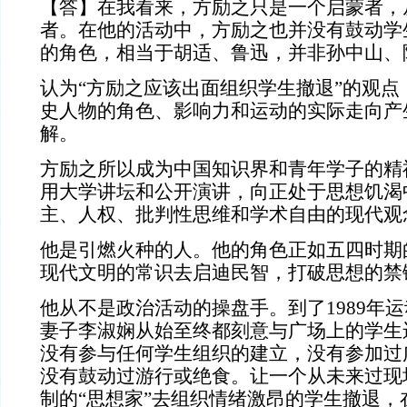
【答】在我看来，方励之只是一个启蒙者，
者。在他的活动中，方励之也并没有鼓动学
的角色，相当于胡适、鲁迅，并非孙中山、
认为“方励之应该出面组织学生撤退”的观点
史人物的角色、影响力和运动的实际走向产
解。
方励之所以成为中国知识界和青年学子的精
用大学讲坛和公开演讲，向正处于思想饥渴
主、人权、批判性思维和学术自由的现代观
他是引燃火种的人。他的角色正如五四时期
现代文明的常识去启迪民智，打破思想的禁
他从不是政治活动的操盘手。到了1989年
妻子李淑娴从始至终都刻意与广场上的学生
没有参与任何学生组织的建立，没有参加过
没有鼓动过游行或绝食。让一个从未来过现
制的“思想家”去组织情绪激昂的学生撤退，