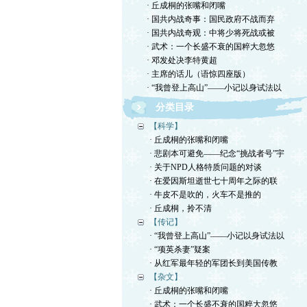
· 丘成桐的张嘴和闭嘴
· 国共内战奇事：国民政府不战而弃
· 国共内战奇观：中将少将死战或被
· 武术：一个长盛不衰的国粹大忽悠
· 邓发处决李特黄超
· 主席的话儿（语惊四座版）
· “我曾登上高山”——小记以身试法以
分类目录
【科学】
· 丘成桐的张嘴和闭嘴
· 悲剧本可避免——纪念“挑战者号”宇
· 关于NPD人格特质问题的对谈
· 在爱因斯坦逝世七十周年之际的联
· 牛皮不是吹的，火车不是推的
· 丘成桐，拎不清
【传记】
· “我曾登上高山”——小记以身试法以
· “项英杀妻”疑案
· 从红军最年轻的军团长到美国传教
【杂文】
· 丘成桐的张嘴和闭嘴
· 武术：一个长盛不衰的国粹大忽悠