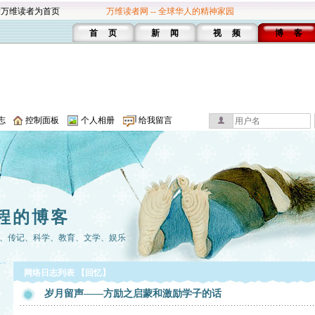
设万维读者为首页
万维读者网 -- 全球华人的精神家园
首 页
新 闻
视 频
博 客
志
控制面板
个人相册
给我留言
程的博客
、传记、科学、教育、文学、娱乐
网络日志列表 【回忆】
岁月留声——方励之启蒙和激励学子的话