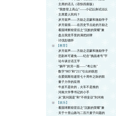
· 主席的话儿（语惊四座版）
· “我曾登上高山”——小记以身试法以
· 主席爱人民吗？
· 岁月留声——方励之启蒙和激励学子
· 岁月留痕——在历史节点处的方励之
· 看国球辉煌背后之“沉默的荣耀”兼
· 盘点我党手里的满把好牌
· 讨伐彭德怀
【教育】
· 岁月留声——方励之启蒙和激励学子
· 悲剧本可避免——纪念“挑战者号”宇
· 论今谈古话王平
· “躺平”的另一面——“考公热”
· 数字“985”和“211”引出的联想
· 在爱因斯坦逝世七十周年之际的联
· 量子力学的应用
· 牛皮不是吹的，火车不是推的
· 河南大学季书记的小手
· 从“莫问国是”和“不得妄议”到河南
【娱乐】
· 看国球辉煌背后之“沉默的荣耀”兼
· 关于十里山路与二百斤麦子问题的