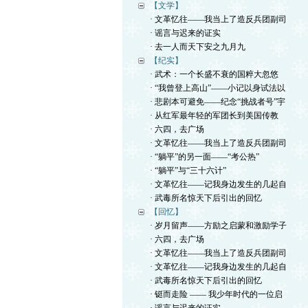
【文学】
· 文革忆往——我当上了造反兵团副司
· 谣言与迟来的证实
· 去一人而天下安之九月九
【纪实】
· 武术：一个长盛不衰的国粹大忽悠
· “我曾登上高山”——小记以身试法以
· 悲剧本可避免——纪念“挑战者号”宇
· 从红军最年轻的军团长到美国传教
· 六四，去广场
· 文革忆往——我当上了造反兵团副司
· “躺平”的另一面——“考公热”
· “躺平”与“三十六计”
· 文革忆往——记我身边发生的几起自
· 武毒所名惊天下后引出的回忆
【回忆】
· 岁月留声——方励之启蒙和激励学子
· 六四，去广场
· 文革忆往——我当上了造反兵团副司
· 文革忆往——记我身边发生的几起自
· 武毒所名惊天下后引出的回忆
· 铤而走险 —— 我少年时代的一位启