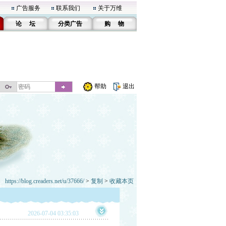
广告服务
联系我们
关于万维
论 坛
分类广告
购 物
帮助
退出
https://blog.creaders.net/u/37666/
>
复制
>
收藏本页
2026-07-04 03:35:03