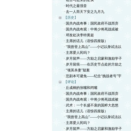
· 谣言与迟来的证实
· 时代之最强音
· 去一人而天下安之九月九
【历史】
· 国共内战奇事：国民政府不战而弃
· 国共内战奇观：中将少将死战或被
· 邓发处决李特黄超
· 主席的话儿（语惊四座版）
· “我曾登上高山”——小记以身试法以
· 主席爱人民吗？
· 岁月留声——方励之启蒙和激励学子
· 岁月留痕——在历史节点处的方励之
· “项英杀妻”疑案
· 悲剧本可避免——纪念“挑战者号”宇
【评论】
· 丘成桐的张嘴和闭嘴
· 国共内战奇事：国民政府不战而弃
· 国共内战奇观：中将少将死战或被
· 武术：一个长盛不衰的国粹大忽悠
· 主席的话儿（语惊四座版）
· “我曾登上高山”——小记以身试法以
· 主席爱人民吗？
· 岁月留声——方励之启蒙和激励学子