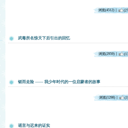
浏览(4512)
(27
武毒所名惊天下后引出的回忆
浏览(2959)
(1
铤而走险 —— 我少年时代的一位启蒙者的故事
浏览(1298)
(3
谣言与迟来的证实