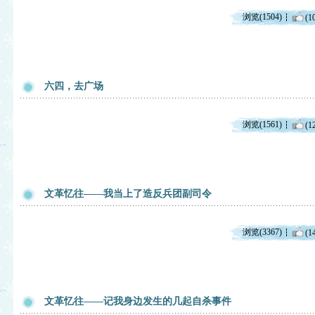
浏览(1504)
(1
六四，去广场
浏览(1561)
(1
文革忆往——我当上了造反兵团副司令
浏览(3367)
(1
文革忆往——记我身边发生的几起自杀事件