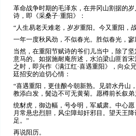
革命战争时期的毛泽东，在井冈山割据的岁
诗，即《采桑子·重阳》：
“人生易老天难老，岁岁重阳。今又重阳，
一年一度秋风劲，不似春光。胜似春光，寥
当然，在重阳节赋诗的爷们儿当中，除了坚
意马的。如据施耐庵所述，水泊梁山匪首宋
之时，即兴作《满江红·喜遇重阳》，向众
廷招安的迫切心情：
“喜遇重阳，更佳酿今朝新熟。见碧水丹山
教添白发，鬓边不可无黄菊。愿樽前长叙弟
统豺虎，御边幅，号令明，军威肃。中心愿
月常悬忠烈胆，风尘障却奸邪目。望天王降
足。”
再说阳历。