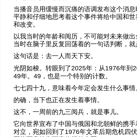
当播音员用缓慢而沉痛的语调发布这个消息
平静和仔细地思考着这个事件将给中国和世
和改变。
以我当时的年龄和阅历，不可能对未来做出
当时在脑子里反复回荡着的一句话判断，就
这句话是：去一人而天下安。
2025
1976
2
光阴如梭。转眼到了
年：从
年到
49
49
年。
，也是一个特别的计数。
七七四十九，意味着今年定会发生什么事情
的确，当下也正在发生着事情。
这不，一周前的九三阅兵，就是事儿。
它向世界宣布了中国与俄国和北朝鲜的携手
1976
对立，宛如回到了
年文革后期危机四