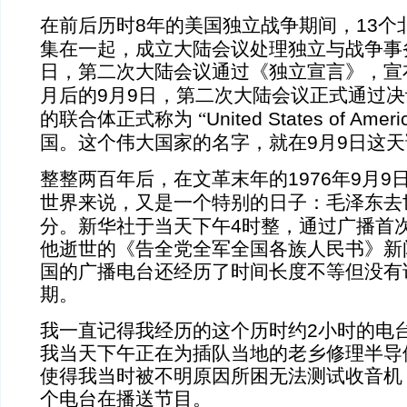
8
13
在前后历时
年的美国独立战争期间，
个
集在一起，成立大陆会议处理独立与战争事
日，第二次大陆会议通过《独立宣言》，宣
9
9
月后的
月
日，第二次大陆会议正式通过决
United States of Ameri
的联合体正式称为
“
9
9
国。这个伟大国家的名字，就在
月
日这天
1976
9
9
整整两百年后，在文革末年的
年
月
世界来说，又是一个特别的日子：毛泽东去
4
分。新华社于当天下午
时整，通过广播首
他逝世的《告全党全军全国各族人民书》新
国的广播电台还经历了时间长度不等但没有
期。
2
我一直记得我经历的这个历时约
小时的电
我当天下午正在为插队当地的老乡修理半导
使得我当时被不明原因所困无法测试收音机
个电台在播送节目。