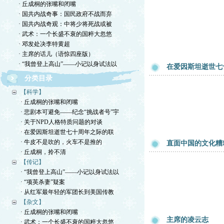
· 丘成桐的张嘴和闭嘴
· 国共内战奇事：国民政府不战而弃
· 国共内战奇观：中将少将死战或被
· 武术：一个长盛不衰的国粹大忽悠
· 邓发处决李特黄超
· 主席的话儿（语惊四座版）
· “我曾登上高山”——小记以身试法以
在爱因斯坦逝世七
分类目录
【科学】
· 丘成桐的张嘴和闭嘴
· 悲剧本可避免——纪念“挑战者号”宇
· 关于NPD人格特质问题的对谈
· 在爱因斯坦逝世七十周年之际的联
· 牛皮不是吹的，火车不是推的
直面中国的文化糟
· 丘成桐，拎不清
【传记】
· “我曾登上高山”——小记以身试法以
· “项英杀妻”疑案
· 从红军最年轻的军团长到美国传教
【杂文】
· 丘成桐的张嘴和闭嘴
主席的凌云志
· 武术：一个长盛不衰的国粹大忽悠