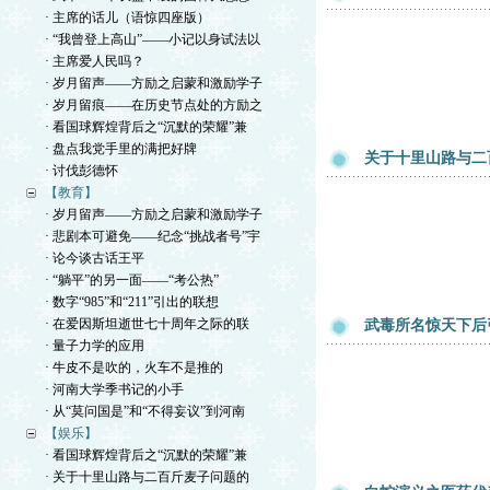
· 主席的话儿（语惊四座版）
· “我曾登上高山”——小记以身试法以
· 主席爱人民吗？
· 岁月留声——方励之启蒙和激励学子
· 岁月留痕——在历史节点处的方励之
· 看国球辉煌背后之“沉默的荣耀”兼
· 盘点我党手里的满把好牌
关于十里山路与二
· 讨伐彭德怀
【教育】
· 岁月留声——方励之启蒙和激励学子
· 悲剧本可避免——纪念“挑战者号”宇
· 论今谈古话王平
· “躺平”的另一面——“考公热”
· 数字“985”和“211”引出的联想
· 在爱因斯坦逝世七十周年之际的联
武毒所名惊天下后
· 量子力学的应用
· 牛皮不是吹的，火车不是推的
· 河南大学季书记的小手
· 从“莫问国是”和“不得妄议”到河南
【娱乐】
· 看国球辉煌背后之“沉默的荣耀”兼
· 关于十里山路与二百斤麦子问题的