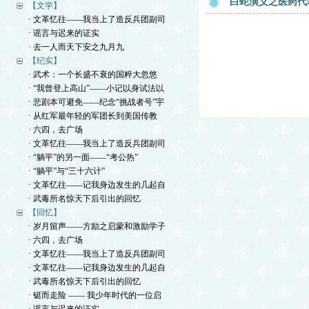
白蛇演义之医药代
【文学】
· 文革忆往——我当上了造反兵团副司
· 谣言与迟来的证实
· 去一人而天下安之九月九
【纪实】
· 武术：一个长盛不衰的国粹大忽悠
· “我曾登上高山”——小记以身试法以
· 悲剧本可避免——纪念“挑战者号”宇
· 从红军最年轻的军团长到美国传教
· 六四，去广场
· 文革忆往——我当上了造反兵团副司
· “躺平”的另一面——“考公热”
· “躺平”与“三十六计”
· 文革忆往——记我身边发生的几起自
· 武毒所名惊天下后引出的回忆
【回忆】
· 岁月留声——方励之启蒙和激励学子
· 六四，去广场
· 文革忆往——我当上了造反兵团副司
· 文革忆往——记我身边发生的几起自
· 武毒所名惊天下后引出的回忆
· 铤而走险 —— 我少年时代的一位启