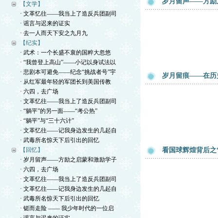
岁月留声——方励
【文学】
· 文革忆往——我当上了造反兵团副司
· 谣言与迟来的证实
· 去一人而天下安之九月九
【纪实】
· 武术：一个长盛不衰的国粹大忽悠
· “我曾登上高山”——小记以身试法以
· 悲剧本可避免——纪念“挑战者号”宇
岁月留痕——在历
· 从红军最年轻的军团长到美国传教
· 六四，去广场
· 文革忆往——我当上了造反兵团副司
· “躺平”的另一面——“考公热”
· “躺平”与“三十六计”
· 文革忆往——记我身边发生的几起自
· 武毒所名惊天下后引出的回忆
【回忆】
看国球辉煌背后之
· 岁月留声——方励之启蒙和激励学子
· 六四，去广场
· 文革忆往——我当上了造反兵团副司
· 文革忆往——记我身边发生的几起自
· 武毒所名惊天下后引出的回忆
· 铤而走险 —— 我少年时代的一位启