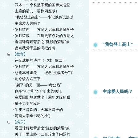
· 武术：一个长盛不衰的国粹大忽悠
· 主席的话儿（语惊四座版）
· “我曾登上高山”——小记以身试法以
· 主席爱人民吗？
· 岁月留声——方励之启蒙和激励学子
· 岁月留痕——在历史节点处的方励之
· 看国球辉煌背后之“沉默的荣耀”兼
“我曾登上高山”
· 盘点我党手里的满把好牌
【教育】
· 评丘成桐的诗作《七律 · 贺二十
· 岁月留声——方励之启蒙和激励学子
· 悲剧本可避免——纪念“挑战者号”宇
· 论今谈古话王平
· “躺平”的另一面——“考公热”
· 数字“985”和“211”引出的联想
主席爱人民吗？
· 在爱因斯坦逝世七十周年之际的联
· 量子力学的应用
· 牛皮不是吹的，火车不是推的
· 河南大学季书记的小手
【娱乐】
· 看国球辉煌背后之“沉默的荣耀”兼
· 关于十里山路与二百斤麦子问题的