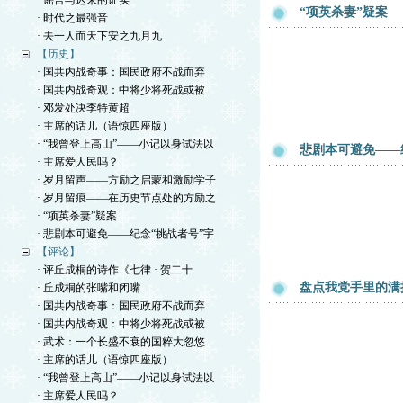
· 谣言与迟来的证实
“项英杀妻”疑案
· 时代之最强音
· 去一人而天下安之九月九
【历史】
· 国共内战奇事：国民政府不战而弃
· 国共内战奇观：中将少将死战或被
· 邓发处决李特黄超
· 主席的话儿（语惊四座版）
· “我曾登上高山”——小记以身试法以
悲剧本可避免——
· 主席爱人民吗？
· 岁月留声——方励之启蒙和激励学子
· 岁月留痕——在历史节点处的方励之
· “项英杀妻”疑案
· 悲剧本可避免——纪念“挑战者号”宇
【评论】
· 评丘成桐的诗作《七律 · 贺二十
盘点我党手里的满
· 丘成桐的张嘴和闭嘴
· 国共内战奇事：国民政府不战而弃
· 国共内战奇观：中将少将死战或被
· 武术：一个长盛不衰的国粹大忽悠
· 主席的话儿（语惊四座版）
· “我曾登上高山”——小记以身试法以
· 主席爱人民吗？