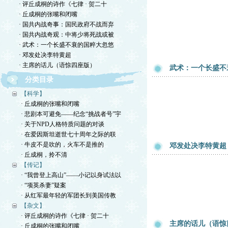
· 评丘成桐的诗作《七律 · 贺二十
· 丘成桐的张嘴和闭嘴
· 国共内战奇事：国民政府不战而弃
· 国共内战奇观：中将少将死战或被
· 武术：一个长盛不衰的国粹大忽悠
· 邓发处决李特黄超
· 主席的话儿（语惊四座版）
武术：一个长盛不
分类目录
【科学】
· 丘成桐的张嘴和闭嘴
· 悲剧本可避免——纪念“挑战者号”宇
· 关于NPD人格特质问题的对谈
· 在爱因斯坦逝世七十周年之际的联
· 牛皮不是吹的，火车不是推的
邓发处决李特黄超
· 丘成桐，拎不清
【传记】
· “我曾登上高山”——小记以身试法以
· “项英杀妻”疑案
· 从红军最年轻的军团长到美国传教
【杂文】
· 评丘成桐的诗作《七律 · 贺二十
主席的话儿（语惊
· 丘成桐的张嘴和闭嘴