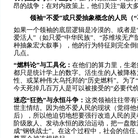
昂的战争；在对内政策上，他们关注“最大多
领袖“不爱”或只爱抽象概念的人民（“
如果一个领袖的底层逻辑是冷漠的、或者是
爱活人”（如只爱“中华民族”、“苏维埃无产
种抽象宏大叙事），他的行为特征则完全倒
几点。
“
燃料论”与工具化：
在他们的算力里，生老
都只是统计学上的数字。活生生的人被降格
性、或某种伟大乌托邦的“历史燃料”。为了
今天死掉几百万人是可以被接受的“必要代价
迷恋“狂热”与永恒斗争：
这类领袖往往带有
世主情结。因为他不爱人民的现状（觉得他
后），所以他迫切地想要强行改造人民的灵
阶级敌人、发动永恒的政治运动，把一盘散
成“钢铁战士”。在这个过程中，社会的信任