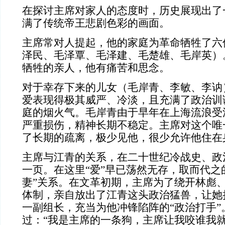
在探讨主席对家人的态度时，历史展现出了
满了传统帝王悲剧色彩的画面。
主席常对人提起，他的家庭为革命牺牲了六
泽民、毛泽覃、毛泽建、毛楚雄、毛岸英）
牺牲的亲人，他有痛苦和思念。
对于幸存下来的儿女（毛岸青、李敏、李讷
爱表现得极其威严、冷淡，且充满了政治训
庭的烟火气。毛岸青由于早年在上海流浪受
严重损伤，精神长期不稳定。主席对这个唯
了长期的疏离，极少见他，很少允许他住在
主席与江青的关系，在二十世纪冷战史、政
一页。在这里“爱”早已荡然无存，取而代之
妻”关系。在文革初期，主席为了绕开林彪
体制，亲自放出了江青这头政治猛兽，让她
一副组长，充当为他冲锋陷阵的“政治打手”
过：“我是主席的一条狗，主席让我咬谁我就