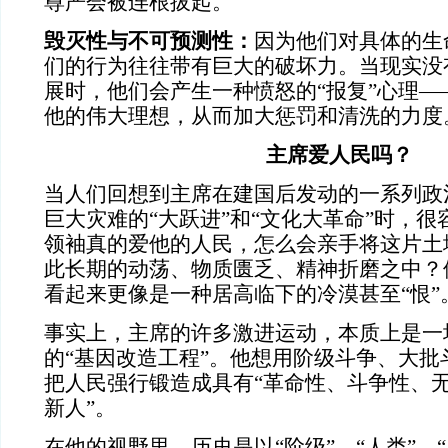
尊严会被连根拔起。
毁灭性与不可预测性：
因为他们对具体的生
们的行为往往带有巨大的破坏力。当现实没
展时，他们会产生一种愤怒的“报复”心理—
他的伟大理想，从而加大惩罚和清洗的力度
主席爱人民吗？
当人们回想到主席在建国后发动的一系列政
巨大灾难的“大跃进”和“文化大革命”时，
领袖真的爱他的人民，怎么会亲手将这片土
此长期的动荡、物质匮乏、精神折磨之中？
看起来更像是一种居高临下的冷漠甚至“恨”
事实上，主席的许多激进运动，本质上是一
的“基因改造工程”。他想用阶级斗争、大批
把人民强行锻造成具有“革命性、斗争性、无
新人”。
在他的视野里，历史是以“阶级”、“人类”、