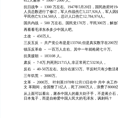
412大屠杀 － 1000 - 2000 人。
抗日战争 － 1300 万左右。1947年5月20日，国民政府对
人员总数进行了修订，军人作战伤亡3,227,926人，军人因病死
平民伤亡9,134,569人，总计人口伤亡12,784,974人。
国共内战 － 500 万左右。国民党170万，平民300万，解放
再看看毛泽东杀多少中国人吧。
土改 － 450万人。
三反五反 － 共产党公布是是133760,但是真实数字在200万
镇压反革命 － 一百万人左右。其中一年就枪毙七十万。
抗美援朝 － 183108 人。
肃反 － 7-8万,判死刑21715人,非正常死亡53230人 。
反右 － 40-50万左右。划分右派53万。平反时只有少数活
三年饥荒 － 3000万。
文革 － 2000万。 叶剑英1978年12月13日在中 共中 
文 革期间，全国整了1亿人，死了2000万人，浪费了8000
从上面可以看出，屠杀中国人的最大刽子手，不是蒋介石
日本鬼子，而是自称爱中国人民大的毛泽东，讽刺吗？