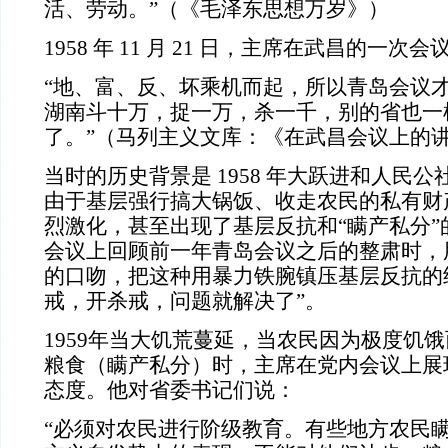
活、劳动。”（《毛泽东思想万岁》）
1958 年 11 月 21 日，主席在武昌的一次
“地、富、反、坏乘机而起，所以青岛会议
湖南斗十万，捉一万，杀一千，别的省也一
了。”（马列主义文库：《在武昌会议上的
当时的历史背景是 1958 年大跃进和人民
由于基层强行搞大锅饭、收走农民的私有财
烈激化，甚至出现了基层反抗和“瞒产私分”
会议上回顾前一年青岛会议之后的整肃时，
的口吻，把这种用暴力铁腕镇压基层反抗的
戒，开杀戒，问题就解决了”。
1959年当大饥荒蔓延，当农民因为极度饥
粮食（瞒产私分）时，主席在党内会议上展
态度。他对省委书记们说：
“必须对农民进行阶级教育。有些地方农民