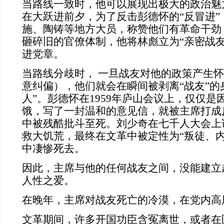
当路线一致时，他可以展现出极大的政治魅
在大跃进前夕，为了反击彭德怀的“反冒进”
施、陶铸等地方大员，称赞他们有革命干劲
砸碎旧的官僚体制，他将林彪立为“亲密战友
进党章。
当路线分歧时， 一旦战友对他的政策产生
意纠偏），他们就会在瞬间被剥离“战友”的
人”。彭德怀在1959年庐山会议上，仅仅是
饿，写了一封温和的意见信，就被主席打成
中被残酷批斗至死。刘少奇在七千人大会上
救大饥荒，最终在文革中被定性为“叛徒、内
中凄惨死去。
因此，主席与他的任何战友之间，没能建立
人性之爱。
在晚年，主席对战友死亡的冷漠，在党内高
文革期间，许多开国功臣含冤离世，或者在