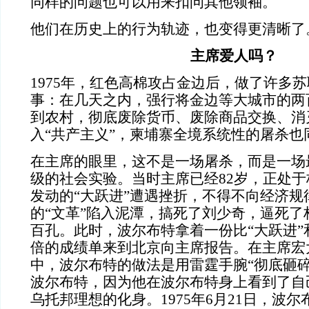
同样的问题也可以用来扣问其他领袖。
他们在历史上的行为轨迹，也变得更清晰了
主席爱人吗？
1975年，红色高棉攻占金边后，做了许多
事：在几天之内，强行将金边等大城市的两
到农村，彻底废除货币、废除商品交换、消
入“共产主义”，柬埔寨全境系统性的屠杀也
在主席的眼里，这不是一场屠杀，而是一场
级的社会实验。当时主席已经82岁，正处
发动的“大跃进”遭遇挫折，不得不向经济规
的“文革”陷入泥潭，搞死了刘少奇，逼死了
百孔。此时，波尔布特拿着一份比“大跃进”
倍的成绩单来到北京向主席报告。在主席宏
中，波尔布特的做法是用雷霆手腕“彻底砸碎
波尔布特，因为他在波尔布特身上看到了自
乌托邦理想的化身。1975年6月21日，波