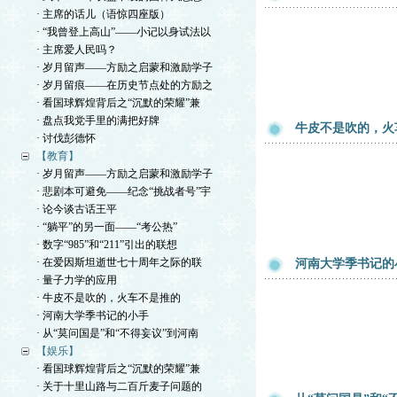
· 主席的话儿（语惊四座版）
· “我曾登上高山”——小记以身试法以
· 主席爱人民吗？
· 岁月留声——方励之启蒙和激励学子
· 岁月留痕——在历史节点处的方励之
· 看国球辉煌背后之“沉默的荣耀”兼
· 盘点我党手里的满把好牌
牛皮不是吹的，火
· 讨伐彭德怀
【教育】
· 岁月留声——方励之启蒙和激励学子
· 悲剧本可避免——纪念“挑战者号”宇
· 论今谈古话王平
· “躺平”的另一面——“考公热”
· 数字“985”和“211”引出的联想
· 在爱因斯坦逝世七十周年之际的联
河南大学季书记的
· 量子力学的应用
· 牛皮不是吹的，火车不是推的
· 河南大学季书记的小手
· 从“莫问国是”和“不得妄议”到河南
【娱乐】
· 看国球辉煌背后之“沉默的荣耀”兼
· 关于十里山路与二百斤麦子问题的