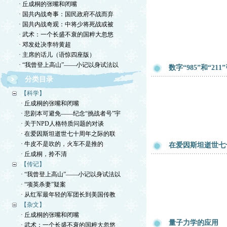
· 丘成桐的张嘴和闭嘴
· 国共内战奇事：国民政府不战而弃
· 国共内战奇观：中将少将死战或被
· 武术：一个长盛不衰的国粹大忽悠
· 邓发处决李特黄超
· 主席的话儿（语惊四座版）
· “我曾登上高山”——小记以身试法以
数字“985”和“21
分类目录
【科学】
· 丘成桐的张嘴和闭嘴
· 悲剧本可避免——纪念“挑战者号”宇
· 关于NPD人格特质问题的对谈
· 在爱因斯坦逝世七十周年之际的联
· 牛皮不是吹的，火车不是推的
在爱因斯坦逝世七
· 丘成桐，拎不清
【传记】
· “我曾登上高山”——小记以身试法以
· “项英杀妻”疑案
· 从红军最年轻的军团长到美国传教
【杂文】
· 丘成桐的张嘴和闭嘴
量子力学的应用
· 武术：一个长盛不衰的国粹大忽悠