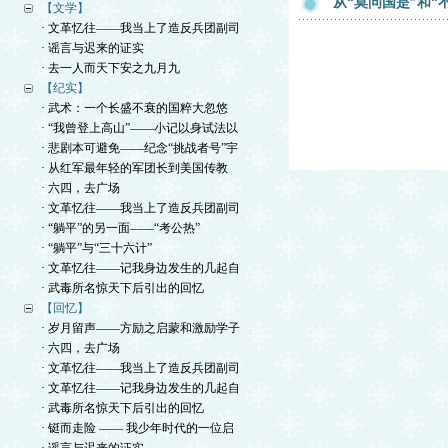
从“莫问国是”和
【文学】
· 文革忆往——我当上了造反兵团副司
· 谣言与迟来的证实
· 去一人而天下安之九月九
【纪实】
· 武术：一个长盛不衰的国粹大忽悠
· “我曾登上高山”——小记以身试法以
· 悲剧本可避免——纪念“挑战者号”宇
· 从红军最年轻的军团长到美国传教
· 六四，去广场
· 文革忆往——我当上了造反兵团副司
· “躺平”的另一面——“考公热”
· “躺平”与“三十六计”
· 文革忆往——记我身边发生的几起自
· 武毒所名惊天下后引出的回忆
【回忆】
· 岁月留声——方励之启蒙和激励学子
· 六四，去广场
· 文革忆往——我当上了造反兵团副司
· 文革忆往——记我身边发生的几起自
· 武毒所名惊天下后引出的回忆
· 铤而走险 —— 我少年时代的一位启