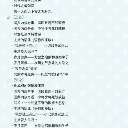
· 谣言与迟来的证实
· 时代之最强音
· 去一人而天下安之九月九
【历史】
· 国共内战奇事：国民政府不战而弃
· 国共内战奇观：中将少将死战或被
· 邓发处决李特黄超
· 主席的话儿（语惊四座版）
· “我曾登上高山”——小记以身试法以
· 主席爱人民吗？
· 岁月留声——方励之启蒙和激励学子
· 岁月留痕——在历史节点处的方励之
· “项英杀妻”疑案
· 悲剧本可避免——纪念“挑战者号”宇
【评论】
· 丘成桐的张嘴和闭嘴
· 国共内战奇事：国民政府不战而弃
· 国共内战奇观：中将少将死战或被
· 武术：一个长盛不衰的国粹大忽悠
· 主席的话儿（语惊四座版）
· “我曾登上高山”——小记以身试法以
· 主席爱人民吗？
· 岁月留声——方励之启蒙和激励学子