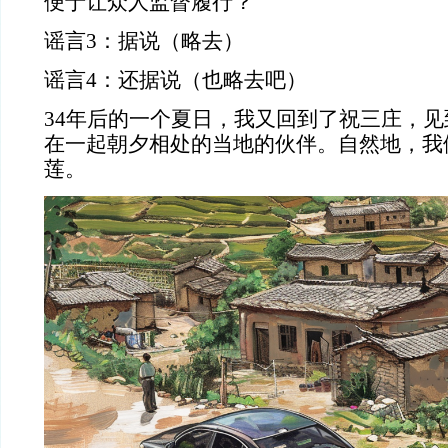
便于让众人监督履行？
谣言
3
：据说（略去）
谣言
4
：还据说（也略去吧）
34
年后的一个夏日，我又回到了祝三庄，见
在一起朝夕相处的当地的伙伴。自然地，我
莲。