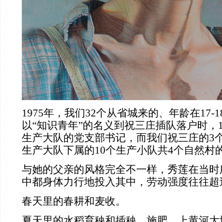
1975
年，我们
32
个从省城来的、年龄在
17-1
以“知识青年”的名义到祝三庄插队落户时，
生产大队的党支部书记，而我们祝三庄的
3
生产大队下属的
10
个生产小队共
4
个自然村
与她的父亲的风格完全不一样，秀莲在当时
中都身体力行地投入其中，劳动强度往往超
春天里的春耕和麦收。
夏天里的水稻育秧和插秧、施肥、上黄河大