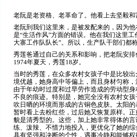
老阮是老资格、老革命了。他看上去坚毅和
老阮到我们这里来，是被发配来的，因为他
是“生活作风”方面的错误。他在我们这里工
大寨工作队队长”。所以，生产队干部们都称
秀莲爸通过自己的关系和影响，把老阮安排
1974
年夏天，秀莲
18
岁。
当时的秀莲，在众多农村女孩子中是比较出
境优越，她身高中等偏上，而且身材匀称，
由于年幼时过度和过早劳作造成的劳动型身
不良的痕迹。特别是，她完全没有农村女孩
吹日晒的环境而形成的古铜色皮肤。太阳的
暂时看上去粉红些，过后她又恢复原样。正
貌是清秀型的。这些，加上她非常得体的言
练、泼辣、不惜力地投入，更优化了她的综
具有坚强和决断的个性，遇事冷静和能够权