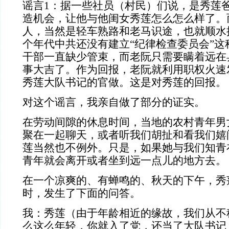
谣言
1
：据一些社员（村民）们说，是秀莲
造机会，让他与他闺女秀莲怎么怎么样了。
人，当然是轻车熟路和老马识途，也就顺水
个年代中共还没有建立“纪律检查委员会”这
干部一直缺少管束，而老阮只需要瞒着远在
事大吉了。作为回报，老阮就利用职权火速
秀莲大队书记的官做。这是对秀莲的回报。
对这个谣言，我亲自做了部分的证实。
在劳动间隙的休息时间，当地的农村青年男
聚在一起聊天，或者听我们胡扯和看我们嬉
莲当然也不例外。只是，如果她与我们知青
青年就会离开或者坐到远一点儿的地方去。
在一个凉爽的、有蝉鸣的、秋天的下午，秀
时，发生了下面的问答。
我：秀莲（由于年龄相近的缘故，我们从不
么这么年轻，你就入了党，还当了大队书记