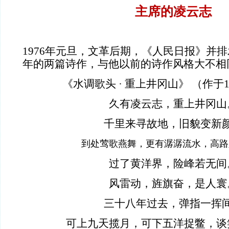
主席的凌云志
1976
年元旦，文革后期，《人民日报》并排
年的两篇诗作，与他以前的诗作风格大不相
《水调歌头
·
重上井冈山》
（作于
久有凌云志，重上井冈山
千里来寻故地，旧貌变新
到处莺歌燕舞，更有潺潺流水，高路
过了黄洋界，险峰若无间
风雷动，旌旗奋，是人寰
三十八年过去，弹指一挥
可上九天揽月，可下五洋捉鳖，谈