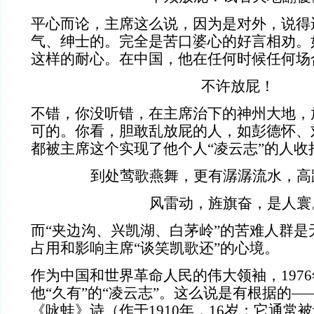
平心而论，主席这么说，因为是对外，说得
气、绅士的。完全是苦口婆心的好言相劝。
这样的耐心。在中国，他在任何时候任何场
不许放屁！
不错，你没听错，在主席治下的神州大地，
可的。你看，胆敢乱放屁的人，如彭德怀、
都被主席这个实现了他个人“凌云志”的人收
到处莺歌燕舞，更有潺潺流水，高
风雷动，旌旗奋，是人寰
而“夹边沟、兴凯湖、白茅岭”的苦难人群是
占用和影响主席“谈笑凯歌还”的心境。
作为中国和世界革命人民的伟大领袖，
1976
他“久有”的“凌云志”。这么说是有根据的
《咏蛙》诗（作于
1910
年，
16
岁；它通常被