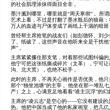
的社会肌理涂抹得面目全非
。
墨汁溅到哪里，哪里就是
“
周天寒彻
”
。所谓
艺术上看，不过是打翻了墨水瓶后的狼藉；
万人的血迹与尸体变成了画纸上干涸的暗斑
曾经帮主席抢笔的战友们（如彭德怀、刘少
了、纸破了，这些声音在他听来全是干扰他
声
”
。
主席紧紧攥住那支笔，对着那些试图纠偏的
他宁可把这张纸撕成碎片（文革），宁可让
沟、北大荒），也绝不松手
。
此时的主席，不再关心画作是否优美，他只
那个
“
独坐池塘
”
的主宰
。他坐在那一堆乱七
产）之上，心满意足地看着
“
谁主沉浮
”
的幻
主席的
“
凌云志
”
是空心的
——它没有建设的
热。他把中国当成了他的私家画室，把几亿