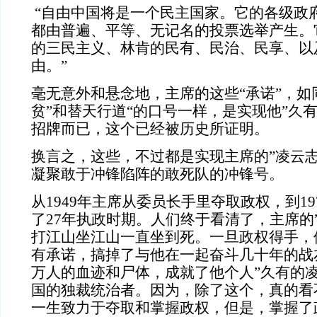
“
自由中国将是一个民主国家。它的各级政
都由普遍、平等、无记名的投票选举产生。
的三民主义、林肯的民有、民治、民享、以
由。
”
毫无意外和悬念地，主席的这些“承诺”，如
贫”和替天行道“的口号一样，是实现他”久
招牌而已，这个已经被历史所证明。
换言之，这些，不过都是实现主席的”凌云志
凝聚敢于冲锋陷阵的敢死队的冲锋号。
从
1949
年主席从委员长手里夺取政权，到
19
了
27
年执政时期。人们终于看清了，主席的
打江山坐江山一直坐到死。一旦政权得手，
有承诺，搞掉了与他在一起奋斗几十年的战
万人的血迹和尸体，成就了他个人”久有的凌
国的独裁统治者。因为，除了这个，真的看
一生致力于夺取和掌握政权，但是，掌握了