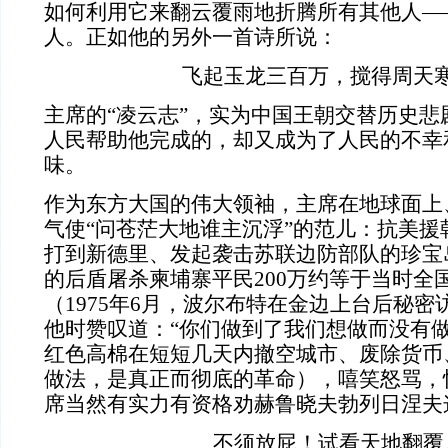
如何利用它来翻云覆雨地折腾所有其他人—
人。正如他的另外一首诗所说：
飞起玉龙三百万，搅得周天
主席的“凌云志”，实为中国王朝交替历史悲
人民帮助他完成的，却又成为了人民的不幸
味。
作为东方大国的伟大领袖，主席在地球面上
气使“问苍茫大地谁主沉浮”的范儿：抗美援
打到新德里、发起袭击苏联边防部队的珍宝
的后盾屠杀柬埔寨平民
200
万约等于当时全
（
1975
年
6
月，波尔布特在金边上台后秘密
他时赞叹道：
“
你们做到了我们想做而没有
红色高棉在短短几天内撤空城市、废除货币
做法，是真正而彻底的革命），嘻笑怒骂，
席当然有实力有资格劝赫鲁晓夫勃列日涅夫
不须放屁！试看天地翻覆