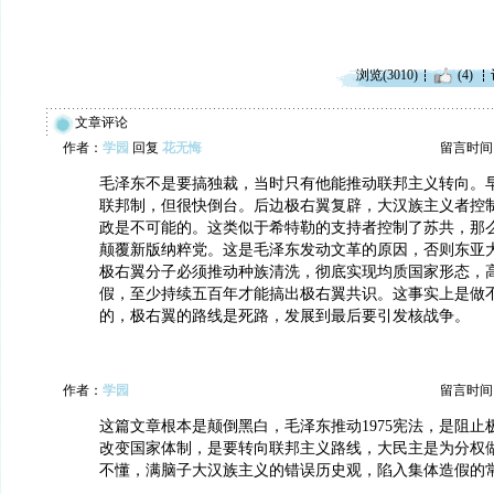
浏览(3010)
(4)
文章评论
作者：
学园
回复
花无悔
留言时间：20
毛泽东不是要搞独裁，当时只有他能推动联邦主义转向。
联邦制，但很快倒台。后边极右翼复辟，大汉族主义者控
政是不可能的。这类似于希特勒的支持者控制了苏共，那
颠覆新版纳粹党。这是毛泽东发动文革的原因，否则东亚
极右翼分子必须推动种族清洗，彻底实现均质国家形态，
假，至少持续五百年才能搞出极右翼共识。这事实上是做
的，极右翼的路线是死路，发展到最后要引发核战争。
作者：
学园
留言时间：20
这篇文章根本是颠倒黑白，毛泽东推动1975宪法，是阻止
改变国家体制，是要转向联邦主义路线，大民主是为分权
不懂，满脑子大汉族主义的错误历史观，陷入集体造假的