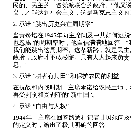
民的、民主的、各党派联合的政府。
”
他又
义，才能达到社会主义，这是马克思主义的
2.
承诺
“
跳出历史兴亡周期率
”
当黄炎培在
1945
年向主席问及中共如何逃脱
也忽焉
”
的周期率时，他自信满满地回答：
“
我们能跳出这周期率。这条新路，就是民主
政府，政府才不敢松懈。只有人人起来负责
息。
”
3.
承诺
“
耕者有其田
”
和保护农民的利益
在抗战和内战时期，主席承诺给农民土地，
再受剥削和受剥夺的
“
新中国
”
。
4.
承诺
“
自由与人权
”
1944
年，主席在回答路透社记者甘贝尔问及
的定义时，给出了极其明确的回答：