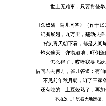
世上无难事，只要肯登攀
《念奴娇
·
鸟儿问答》
（作于
19
鲲鹏展翅，九万里，翻动扶摇
背负青天朝下看，都是人间
炮火连天，弹痕遍地，吓倒蓬
怎么得了，哎呀我要飞跃
借问君去何方，雀儿答道：有仙
不见前年秋月朗，订了三家
还有吃的，土豆烧熟了，再加
不须放屁！试看天地翻覆。