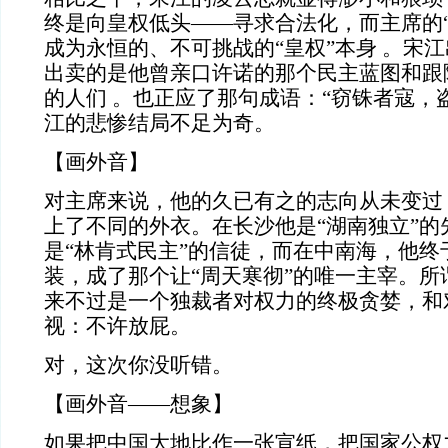
终是向皇权低头——寻求合法化，而主席的
成为永恒的、不可挑战的
“
皇权
”
本身
。宋江
出卖的是他曾亲口许诺的那个民主蓝图和跟
的人们
。也正应了那句成语：“窃铢者寇，
江的悲惨结局不足为奇。
【画外音】
对主席来说，他的久已有之的志向从未变过
上了不同的外衣。在长沙他是“湖南独立”的
是“林肯式民主”的信徒，而在中南海，他终
装，成了那个让“周天寒彻”的唯一主宰。所
来不过是一个独裁者对权力的终极贪婪，和
视：不许放屁。
对，这次你没听错。
【画外音——想象】
如果把中国大地比作一张宣纸，把国家公权