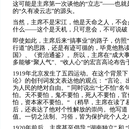
这可能是主席第一次谈他的“立志”——也就
的“久有凌云志”的源头。
当然，主席不是宋江，他是天命之人，不会点
什么——这个是天机，只可意会，不可说破
即使如此，主席后来“搞事业”的路子，仿照“
行道”的思路，还是有迹可循的，毕竟他熟
国》、《资治通鉴》。所以，主席在“成大事
多能够“聚人气”、“收人心”的宏言高论布告
1919
年北京发生了五四运动。在这个背景下
论》的创刊词发文表达他的观点：
“
言论、
为人民的绝对自由。
”
同时说出“七不怕“名
怕。天不要怕，鬼不要怕，死人不要怕，官
怕，资本家不要怕。“
（稍早，主席在读了
后，还表达了他对个性解放的崇尚。他写道
值。一切之法制、习俗，皆为保护此个人之
1920
年前后，主席甚至倡导
“
湖南独立
”
和
“