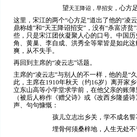
望
，心方
天王降诏，早招安
这里，宋江的两个“心方足”道出了他的“凌云
鼎称雄”和“天王降诏招安”，没有“杀富济贫
些，只是宋江团伙凝聚人心的口号。中国历
角、黄巢、李自成、洪秀全等辈皆是如此这
爽，从不失手。
再回到主席的“凌云志”话题。
主席的“凌云志”与别人的不一样，他的是“
此，主席在
1910
年秋天（约
16
岁）离开家乡
立东山高等小学堂求学前，在他父亲的账簿
（被后人称作《赠父诗》或《改西乡隆盛诗
声、句句慷慨：
孩儿立志出乡关，学不成名誓
埋骨何须桑梓地，人生无处不