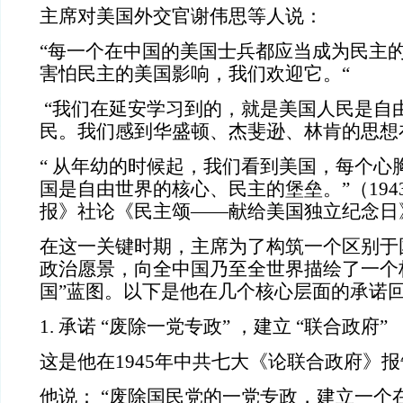
主席对美国外交官谢伟思等人说：
“每一个在中国的美国士兵都应当成为民主
害怕民主的美国影响，我们欢迎它。“
“我们在延安学习到的，就是美国人民是自
民。我们感到华盛顿、杰斐逊、林肯的思想
“
从年幼的时候起，我们看到美国，每个心
国是自由世界的核心、民主的堡垒。”（
194
报》社论《民主颂——献给美国独立纪念日
在这一关键时期，主席为了构筑一个区别于
政治愿景，向全中国乃至全世界描绘了一个
国
”
蓝图。以下是他在几个核心层面的承诺
1.
承诺
“
废除一党专政
”
，建立
“
联合政府
”
这是他在
1945
年中共七大《论联合政府》报
他说
：
“
废除国民党的一党专政，建立一个