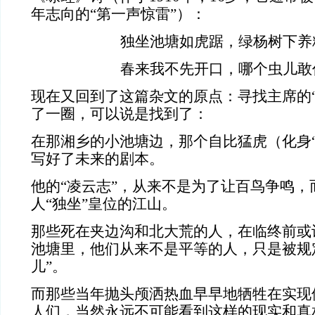
年志向的
“
第一声惊雷
”
）：
独坐池塘如虎踞，绿杨树下养
春来我不先开口，哪个虫儿敢
现在又回到了这篇杂文的原点：寻找主席的“
了一圈，可以说是找到了：
在那湘乡的小池塘边，那个自比猛虎（化身“
写好了未来的剧本。
他的“凌云志”，从来不是为了让百鸟争鸣，
人“独坐”皇位的江山。
那些死在夹边沟和北大荒的人，在临终前或
池塘里，他们从来不是平等的人，只是被规
儿”。
而那些当年抛头颅洒热血早早地牺牲在实现
人们，当然永远不可能看到这样的现实和真