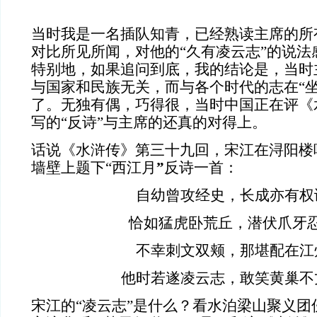
当时我是一名插队知青，已经熟读主席的所
对比所见所闻，对他的“久有凌云志”的说法
特别地，如果追问到底，我的结论是，当时主
与国家和民族无关，而与各个时代的志在“坐
了。无独有偶，巧得很，当时中国正在评《
写的“反诗”与主席的还真的对得上。
话说《水浒传》第三十九回，宋江在浔阳楼
墙壁上题下“西江月
”
反诗一首：
自幼曾攻经史，长成亦有权
恰如猛虎卧荒丘，潜伏爪牙
不幸刺文双颊，那堪配在江
他时若遂凌云志，敢笑黄巢不
宋江的“凌云志”是什么？看水泊梁山聚义团