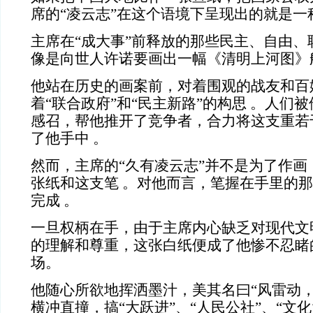
席的
“
凌云志
”
在这个语境下呈现出的就是一
主席在
“
成大事
”
前释放的那些民主、自由、
像是向世人许诺要画出一幅《清明上河图》
他站在历史的画案前，对着围观的战友和百
着
“
联合政府
”
和
“
民主新路
”
的构思
。人们被
感召，帮他推开了竞争者，合力将这支重若
了他手中
。
然而，主席的
“
久有凌云志
”
并不是为了作画
张纸和这支笔
。对他而言，笔握在手里的那
完成
。
一旦权柄在手，由于主席内心缺乏对现代文
的理解和尊重，这张白纸便成了他惨不忍睹
场。
他随心所欲地挥洒墨汁，美其名曰
“
风雷动
横冲直撞，搞
“
大跃进
”
、
“
人民公社
”
、“文