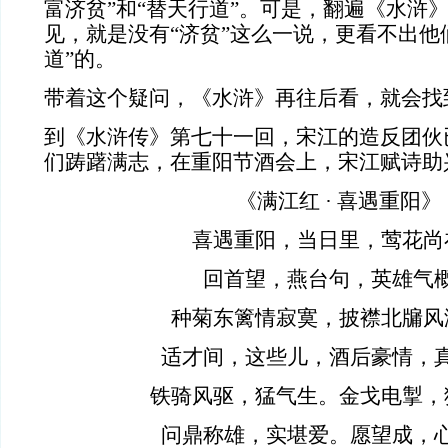
富济贫”和“替天行道”。可是，翻遍《水浒》
见，就是没有“济贫”这么一说，更看不出他
道”的。
带着这个疑问，《水浒》再往后看，就会找
到《水浒传》第七十一回
，宋江的造反团伙
们踌躇满志，在重阳节酒会上，宋江赋诗助
《满江红
·
喜遇重阳》
喜遇重阳，当日里，莺花尚
回首望，燕台句，英雄气
种菊东篱情寂寞，披襟北牖风
适才间，这些儿，酒后豪情，
铁骑风驱，猛气生。金戈电掣，
问鼎称雄，实堪爱。愿望成，