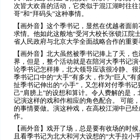
次皆大欢喜的活动，它类似于混江湖时往往
哥”和“拜码头”这种事情。
【画外音】这个季书记，显然在优越者面前
求情。他如此这般地“受河大校长张锁江院士
省人民政府与北京大学全面战略合作的重要
【画外音】北大虽然被季书记捧上了天，也
界，但是，整个活动就是在陪河大季书记演
论季书记怎样捧，北大领导应该很冷静、很
季书记口中的“大手”有多大，作为“巨人”
扯季书记伸出的“小手”，又怎样对付季书记
己“肩膀上”的设想和算计。令人费解的是，
记演这样的戏和作相应的角色配合。 可能
的事情要做。演这种戏，在高校江湖中已经
作。
【画外音】戏开了场，总是要有收场的时候
且看季书记为北大和河大设想的“大手拉小手