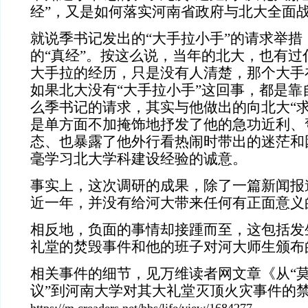
经”，又是如何落实河南省政府与北大全面
就说季书记发出的“大手拉小手”的请求举措
的“真经”。按这么说，当年的北大，也有过
大手拉的经历，只是没有人清楚，那个大手
如果北大没有“大手拉小手”这回事，都是靠
么季书记的请求，其实与他做出的向北大“求
是单方面不加掩饰地抒发了他的急功近利、
态、也暴露了他外行看热闹时带出的迷茫和
毫学习北大学科建设经验的诚意。
事实上，这次调研的成果，除了一篇新闻报
近一年，并没有给河大带来任何有正面意义
相反地，负面的事情却接踵而至，这包括发
礼堂的焚毁事件和他的班子对河大师生颁布
相关事件的细节，见万维读者网文章《从“莫
议”到河南大学对其大礼堂灭顶火灾事件的