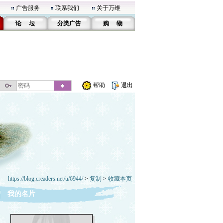
广告服务
联系我们
关于万维
论 坛
分类广告
购 物
帮助
退出
https://blog.creaders.net/u/6944/
>
复制
>
收藏本页
我的名片