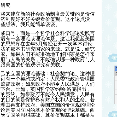
论研究
国将来建立新的社会政治制度最关键的是价值
经济制度好不好关键看价值观。这个论点没
一些想法。我只能简单谈谈。
念或口号，而是一个哲学社会科学理论实践言
背后有一套理论或理论体系。这让我想起美国
础的思想库在去年
5
月曾经召开一次学术讨论
。我的那本书研究国家的来源。就是说，研究
国家。如果人们不能准确地了解国家是怎样来
政府与人民的关系，不能确认哪一种政府与人
就跟美国的价值观研究有关联。
自己的立国的理论基础：社会契约论。这种理
间订有一个契约或约定：人民委托政府管理国
民监督政府；如果政府不能令人民满意，人们
府下台。比如，英国哲学家约翰
·
洛克指出，
订的契约。如果政府不能令人民满意，人民有
府的目的就是保护私有财产权和人的生命。若
有理由再支持政府。美国立国的价值观的理论
约论是美国立国的基本价值观的理论基础。西
论为立国的思想基础。其价值观基本上都是从