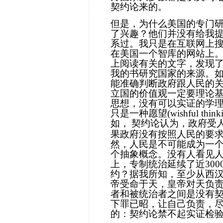
契约论来的。
但是，为什么美国的专门
了兴趣？他们并没有给我
系过。我只是在互联网上
在美国一个智库的网站上
上阅读有关的文字，发现
我的书研究国家的来源。
能准确判断政府跟人民的
立国的价值观一定要理论
思想，没有可以实证的学
只是一种愿望
(wishful think
如，
契约论认为，政府受
果政府没有按照人民的要
然，人民是不可能成为一
个抽象概念。没有人看见
上，专制统治延续了近
300
约？据我所知，至少从西
帝受命于天，皇帝对天负
者和被统治者之间是没有
下罪已昭，让自己负责，
的：契约论禁不起实证检