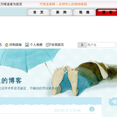
设万维读者为首页
万维读者网 -- 全球华人的精神家园
首 页
新 闻
视 频
博 客
志
控制面板
个人相册
给我留言
生的博客
无论学术界是否鉴定，可确信此理论体系成立。
2025-05-11 17:23:44