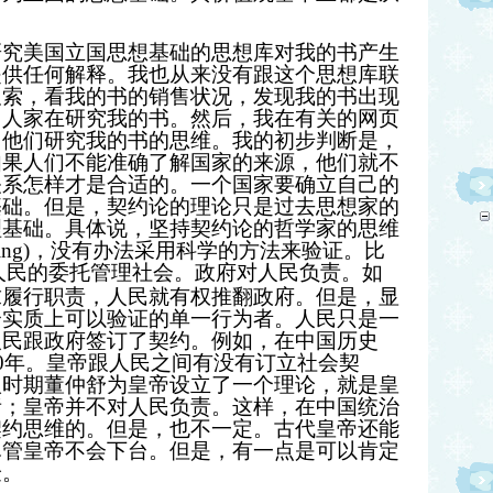
研究美国立国思想基础的思想库对我的书产生
提供任何解释。我也从来没有跟这个思想库联
搜索，看我的书的销售状况，发现我的书出现
。人家在研究我的书。然后，我在有关的网页
了他们研究我的书的思维。我的初步判断是，
如果人们不能准确了解国家的来源，他们就不
关系怎样才是合适的。一个国家要确立自己的
基础。但是，契约论的理论只是过去思想家的
理基础。具体说，坚持契约论的哲学家的思维
ing)
，没有办法采用科学的方法来验证。比
人民的委托管理社会。政府对人民负责。如
求履行职责，人民就有权推翻政府。但是，显
个实质上可以验证的单一行为者。人民只是一
人民跟政府签订了契约。例如，在中国历史
0
年。皇帝跟人民之间有没有订立社会契
汉时期董仲舒为皇帝设立了一个理论，就是皇
责；皇帝并不对人民负责。这样，在中国统治
契约思维的。但是，也不一定。古代皇帝还能
尽管皇帝不会下台。但是，有一点是可以肯定
验。