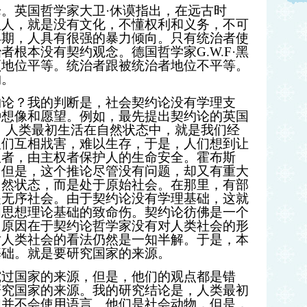
论。英国哲学家大卫
·
休谟指出，在远古时
粗人，就是没有文化，不懂权利和义务，不可
早期，人具有很强的暴力倾向。只有统治者使
治者根本没有契约观念。德国哲学家
G.W.F·
黑
须地位平等。统治者跟被统治者地位不平等。
约。
约论？我的判断是，社会契约论没有学理支
种想像和愿望。例如，最先提出契约论的英国
，人类最初生活在自然状态中，就是我们经
人们互相戕害，难以生存，于是，人们想到让
权者，由主权者保护人的生命安全。霍布斯
。但是，这个推论尽管没有问题，却又有重大
自然状态，而是处于原始社会。在那里，有部
是无序社会。由于契约论没有学理基础，这就
国思想理论基础的致命伤。契约论彷佛是一个
。原因在于契约论哲学家没有对人类社会的形
对人类社会的看法仍然是一知半解。于是，本
基础。就是要研究国家的来源。
究过国家的来源，但是，他们的观点都是错
研究国家的来源。我的研究结论是，人类最初
们并不会使用语言。他们是社会动物，但是，