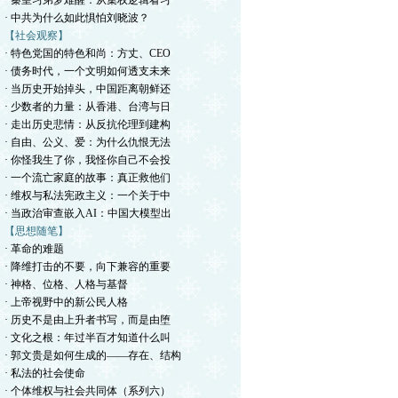
· 秦皇习弟梦难醒：从集权逻辑看习
· 中共为什么如此惧怕刘晓波？
【社会观察】
· 特色党国的特色和尚：方丈、CEO
· 债务时代，一个文明如何透支未来
· 当历史开始掉头，中国距离朝鲜还
· 少数者的力量：从香港、台湾与日
· 走出历史悲情：从反抗伦理到建构
· 自由、公义、爱：为什么仇恨无法
· 你怪我生了你，我怪你自己不会投
· 一个流亡家庭的故事：真正救他们
· 维权与私法宪政主义：一个关于中
· 当政治审查嵌入AI：中国大模型出
【思想随笔】
· 革命的难题
· 降维打击的不要，向下兼容的重要
· ​神格、位格、人格与基督
· 上帝视野中的新公民人格
· 历史不是由上升者书写，而是由堕
· 文化之根：年过半百才知道什么叫
· 郭文贵是如何生成的——存在、结构
· 私法的社会使命
· 个体维权与社会共同体（系列六）