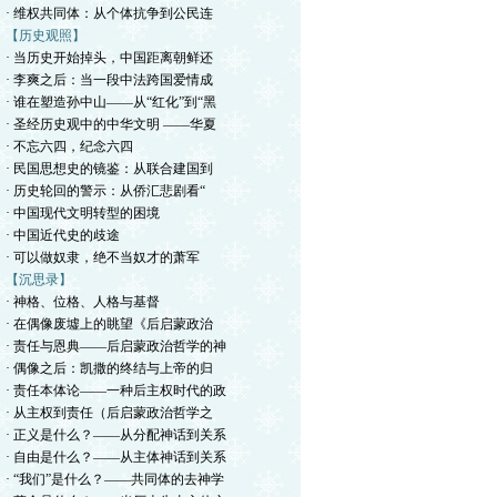
· 维权共同体：从个体抗争到公民连
【历史观照】
· 当历史开始掉头，中国距离朝鲜还
· 李爽之后：当一段中法跨国爱情成
· 谁在塑造孙中山——从“红化”到“黑
· 圣经历史观中的中华文明 ——华夏
· 不忘六四，纪念六四
· 民国思想史的镜鉴：从联合建国到
· 历史轮回的警示：从侨汇悲剧看“
· 中国现代文明转型的困境
· 中国近代史的歧途
· 可以做奴隶，绝不当奴才的萧军
【沉思录】
· ​神格、位格、人格与基督
· 在偶像废墟上的眺望《后启蒙政治
· 责任与恩典——后启蒙政治哲学的神
· 偶像之后：凯撒的终结与上帝的归
· 责任本体论——一种后主权时代的政
· 从主权到责任（后启蒙政治哲学之
· 正义是什么？——从分配神话到关系
· 自由是什么？——从主体神话到关系
· “我们”是什么？——共同体的去神学