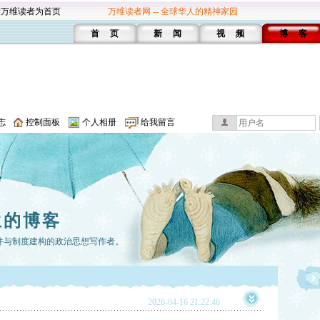
设万维读者为首页
万维读者网 -- 全球华人的精神家园
首 页
新 闻
视 频
博 客
志
控制面板
个人相册
给我留言
生的博客
件与制度建构的政治思想写作者。
2026-04-16 21:22:46