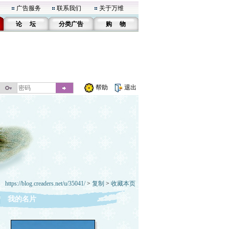
广告服务
联系我们
关于万维
论 坛
分类广告
购 物
帮助
退出
https://blog.creaders.net/u/35041/
>
复制
>
收藏本页
我的名片