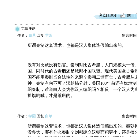
浏览(1105)
(9)
文章评论
作者：
白草
回复
学园
留言时间：20
所谓秦制这套话术，也都是汉人集体造假编出来的。
没有对比就没有伤害。秦制对比古希腊，人口规模大一倍
国。同时代的古希腊还是城邦小国联盟。现代美国拿古希
国不能用秦制当合法性的来源？秦朝二世而亡，古希腊从
神，秦制有何不可？汉朝搞分封，美国100年前还有奴隶
织秦制，难道白人会为你汉人编织吗？相反，一个汉人为
摇旗呐喊，才是荒唐的。
作者：
学园
回复
白草
留言时间：20
所谓秦制这套话术，也都是汉人集体造假编出来的。秦朝
没多大，哪有什么秦制？刘邦建立汉朝面积更小，还是搞