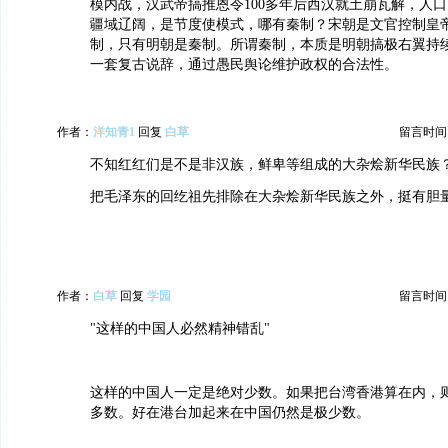
模内战，汉武帝搞推恩令100多年后西汉就土崩瓦解，人
疆域辽阔，是节度使模式，哪有秦制？宋朝是文官控制皇
制，只有明朝是秦制。所谓秦制，本质是明朝搞极右翼持续
一套复古说辞，通过愚民舆论维护政权的合法性。
作者：
洋知青1
回复
白草
留言时间：20
不知红红们是不是非汉族，鲜卑等组成的大杂烩新华民族
把毛泽东的回纥祖先排除在大杂烩新华民族之外，挺有胆
作者：
白草
回复
学园
留言时间：20
"这样的中国人必然精神错乱"
这样的中国人一定是绝对少数。如果把台湾香港算在内，
多数。好在港台加起来在中国仍然是极少数。