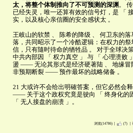
太，将整个体制推向了不可预测的深渊
。 
已经失灵，唯一还算有效的信号灯，是 「 接
实，以及核心亲信圈的安全感状太 。
王岐山的软禁 、 陈希的降级 、 何卫东的落
落，共同昭示了一个冷酷逻辑：在权力的祭
信，只有隨时待命的牺牲品 。 对于全球决
中共內部因 「 权力真空 」 与 「 心理溃败
盪 —— 无论其形式是经济硬著陆 、 地缘
非预期断裂 —— 预作最坏的战略储备 。
21 大或许不会给出明確答案，但它必然会
—— 关于这个政权究竟是驶向 「 终身化的
「 无人接盘的崩溃 」。
浏览(14786)
(7)