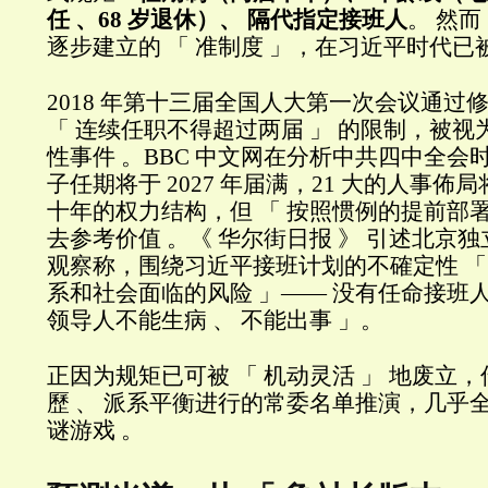
任 、68 岁退休）、 隔代指定接班人
。 然
逐步建立的 「 准制度 」，在习近平时代已
2018 年第十三届全国人大第一次会议通过
「 连续任职不得超过两届 」 的限制，被
性事件 。BBC 中文网在分析中共四中全会
子任期将于 2027 年届满，21 大的人事
十年的权力结构，但 「 按照惯例的提前部署
去参考价值 。《 华尔街日报 》 引述北京
观察称，围绕习近平接班计划的不確定性 「
系和社会面临的风险 」—— 没有任命接班
领导人不能生病 、 不能出事 」。
正因为规矩已可被 「 机动灵活 」 地废立，
歷 、 派系平衡进行的常委名单推演，几乎
谜游戏 。