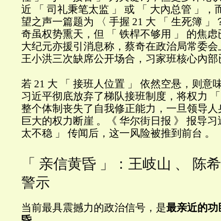
近 「 司礼秉笔太监 」 或 「 大內总管 」
望之声一篇题为 〈 手握 21 大 「 生死簿 
奇虽权势熏天，但 「 铁桿不够用 」 的焦
大纪元亦援引消息称，蔡奇在政治局常委会上
王小洪三次缺席公开场合，习家班核心內部
若 21 大 「 接班人位置 」 依然空悬，则
习近平彻底放弃了梯队接班制度，将权力 「
整个体制丧失了自我修正能力，一旦领导人
巨大的权力断崖 。《 华尔街日报 》 报导习
太不稳 」 传闻后，这一风险被推到前台 。
「 亲信黄昏 」：王岐山 、 陈希
警示
当前最具震撼力的政治信号，是
最亲近的功
昏
。