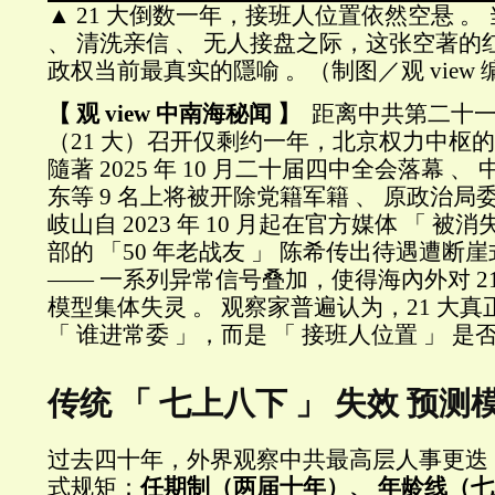
▲ 21 大倒数一年，接班人位置依然空悬 。
、 清洗亲信 、 无人接盘之际，这张空著
政权当前最真实的隱喻 。（制图／观 view
【 观 view 中南海秘闻 】
距离中共第二十一
（21 大）召开仅剩约一年，北京权力中枢的
隨著 2025 年 10 月二十届四中全会落幕 
东等 9 名上将被开除党籍军籍 、 原政治局
岐山自 2023 年 10 月起在官方媒体 「 被
部的 「50 年老战友 」 陈希传出待遇遭断崖
—— 一系列异常信号叠加，使得海內外对 2
模型集体失灵 。 观察家普遍认为，21 大
「 谁进常委 」，而是 「 接班人位置 」 是
传统 「 七上八下 」 失效 预
过去四十年，外界观察中共最高层人事更迭
式规矩：
任期制（两届十年）、 年龄线（七上