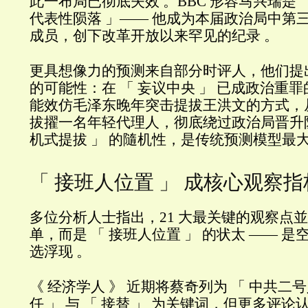
此一布局已彻底失效 。BBC 形容马兴瑞是 
代表性陨落 」—— 他成为本届政治局中第
成员，创下改革开放以来罕见的纪录 。
更具想像力的预测来自部分时评人，他们提出
的可能性：在 「 妄议中央 」 已成政治重
能效仿毛泽东晚年突击提拔王洪文的方式，
拔擢一名年轻代理人，彻底绕过政治局晋升阶梯
机式提拔 」 的隨机性，是传统预测模型最大
「 接班人位置 」 成核心观察指
多位分析人士指出，21 大最关键的观察点
单，而是 「 接班人位置 」 的状太 —— 
选浮现 。
《 经济学人 》 近期将蔡奇列为 「 中共二号
任 」 与 「 接替 」 为关键词，但更多评