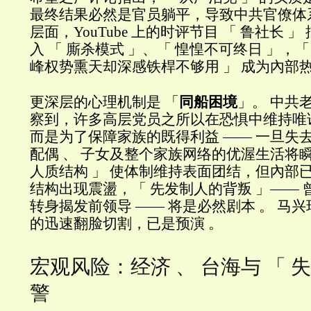
最终结果必然是官员躺平，导致中共官僚体系
层面，YouTube 上的时评节目 「 鲁社长 
入 「 廝杀模式 」、「 惶惶不可终日 」，「
峰权势熏天却深感铁桿不够用 」 成为內部热
更深层的心理机制是 「
同船困境
」。 中共
察到，许多高层党员之所以在恐惧中维持唯
而是为了保障家族的既得利益 —— 一旦失
配偶 、 子女及整个家族网络的优渥生活将瞬
人质结构 」 使体制维持表面团结，但內部已
结构出现震盪，「 先发制人的背叛 」——
转身揭发前领导 —— 将是必然剧本 。 马
的迅速翻脸切割，已是预演 。
宏观风险：经济 、 台海与 「 失
警