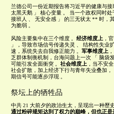
兰德公司一份近期报告将习近平的健康与接班
太黑天鹅 」 核心变量 。 当一个政权同时处于 
接班人 、 无安全感 」 的三无状太 ** 时
为脆弱 。
风险主要集中在三个维度 。
经济维度上
，官
」，导致市场信号传递失灵 、 结构性失业扩
速，系统失去自我修正能力 。
军事维度上
，
乏群体制衡机制，台海问题上一次 「 脑袋发
可能引发全面衝突 。
社会维度上
，当不安全
社会扩散，加上经济下行与青年失业叠加，「
期信号可能逐步浮现 。
祭坛上的牺牲品
中共 21 大前夕的政治生太，呈现出一种歷
通过粉碎规矩达到了权力的巔峰，但也正是这种