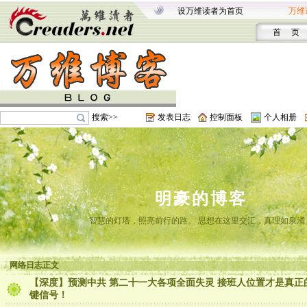
设万维读者为首页
万维
首 页
搜索>>
发表日志
控制面板
个人相册
明豪的博客
智慧的灯塔，照亮前行的路。 思想在这里交汇，真理如泉涌
网络日志正文
【深度】预测中共 第二十一大各项全面失灵 接班人位置才是真正
键信号！