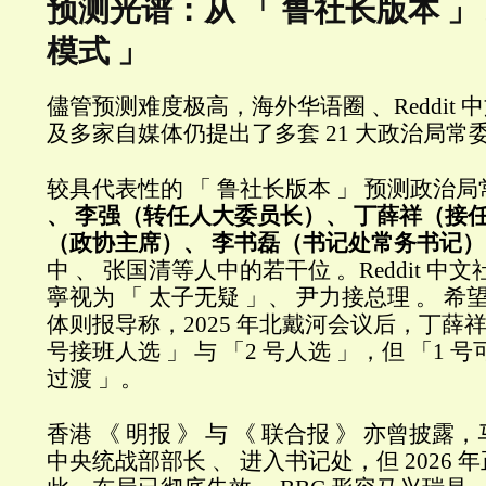
预测光谱：从 「 鲁社长版本 」 
模式 」
儘管预测难度极高，海外华语圈 、Reddit 
及多家自媒体仍提出了多套 21 大政治局常
较具代表性的 「 鲁社长版本 」 预测政治
、 李强（转任人大委员长）、 丁薛祥（接
（政协主席）、 李书磊（书记处常务书记）
中 、 张国清等人中的若干位 。Reddit 
寧视为 「 太子无疑 」、 尹力接总理 。 希
体则报导称，2025 年北戴河会议后，丁薛
号接班人选 」 与 「2 号人选 」，但 「1
过渡 」。
香港 《 明报 》 与 《 联合报 》 亦曾披
中央统战部部长 、 进入书记处，但 2026