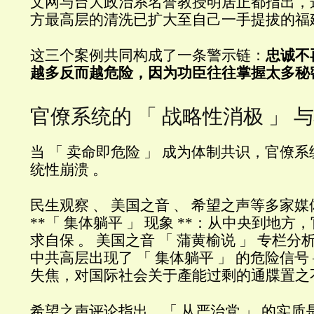
文网与台大政治系名誉教授明居正都指出，
方最高层的清洗已扩大至自己一手提拔的福
这三个案例共同构成了一条警示链：
忠诚不
越多反而越危险，因为功臣往往掌握太多秘
官僚系统的 「 战略性消极 」 
当 「 卖命即危险 」 成为体制共识，官僚
统性崩溃 。
民生观察 、 美国之音 、 希望之声等多家
**「 集体躺平 」 现象 **：从中央到地
求自保 。 美国之音 「 蒲黄榆说 」 专栏
中共高层出现了 「 集体躺平 」 的危险信号
失焦，对国际社会关于產能过剩的通牒置之
希望之声评论指出，「 从严治党 」 的实