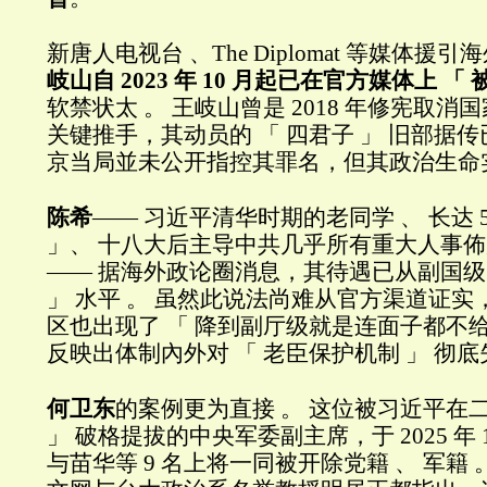
新唐人电视台 、The Diplomat 等媒体
岐山自 2023 年 10 月起已在官方媒体上 「 
软禁状太 。 王岐山曾是 2018 年修宪取
关键推手，其动员的 「 四君子 」 旧部据传
京当局並未公开指控其罪名，但其政治生命
陈希
—— 习近平清华时期的老同学 、 长达 5
」、 十八大后主导中共几乎所有重大人事
—— 据海外政论圈消息，其待遇已从副国级
」 水平 。 虽然此说法尚难从官方渠道证实，但连
区也出现了 「 降到副厅级就是连面子都不给
反映出体制內外对 「 老臣保护机制 」 彻
何卫东
的案例更为直接 。 这位被习近平在二
」 破格提拔的中央军委副主席，于 2025 年
与苗华等 9 名上将一同被开除党籍 、 军籍 