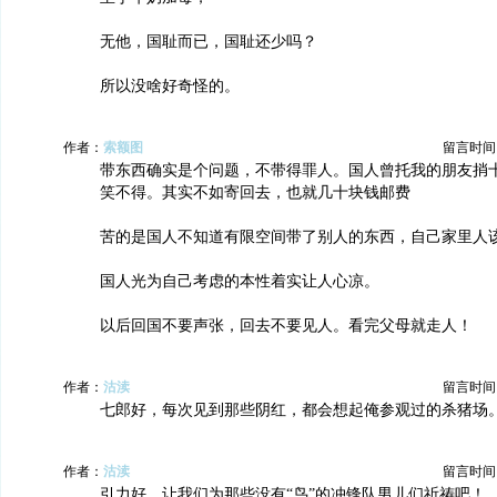
无他，国耻而已，国耻还少吗？
所以没啥好奇怪的。
作者：
索额图
留言时间：20
带东西确实是个问题，不带得罪人。国人曾托我的朋友捎
笑不得。其实不如寄回去，也就几十块钱邮费
苦的是国人不知道有限空间带了别人的东西，自己家里人
国人光为自己考虑的本性着实让人心凉。
以后回国不要声张，回去不要见人。看完父母就走人！
作者：
沽渎
留言时间：20
七郎好，每次见到那些阴红，都会想起俺参观过的杀猪场
作者：
沽渎
留言时间：20
引力好，让我们为那些没有“鸟”的冲锋队男儿们祈祷吧！