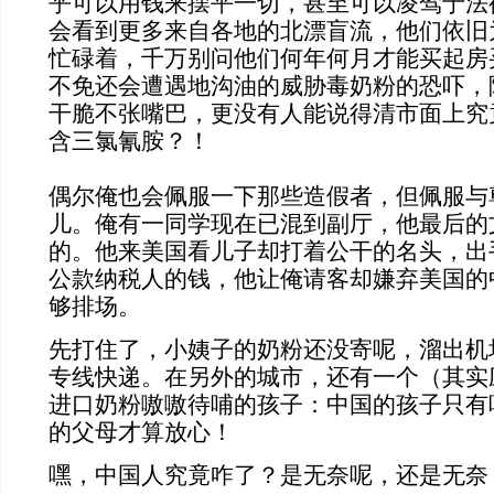
乎可以用钱来摆平一切，甚至可以凌驾于法
会看到更多来自各地的北漂盲流，他们依旧
忙碌着，千万别问他们何年何月才能买起房
不免还会遭遇地沟油的威胁毒奶粉的恐吓，
干脆不张嘴巴，更没有人能说得清市面上究
含三氯氰胺？！
偶尔俺也会佩服一下那些造假者，但佩服与
儿。俺有一同学现在已混到副厅，他最后的
的。他来美国看儿子却打着公干的名头，出
公款纳税人的钱，他让俺请客却嫌弃美国的
够排场。
先打住了，小姨子的奶粉还没寄呢，溜出机
专线快递。在另外的城市，还有一个（其实
进口奶粉嗷嗷待哺的孩子：中国的孩子只有
的父母才算放心！
嘿，中国人究竟咋了？是无奈呢，还是无奈