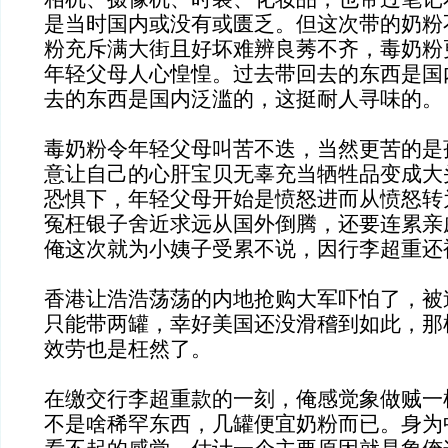
是当时国内或没有或匮乏。但这次带的奶粉
粉充斥满大街且好坏难辨良莠不齐，毒奶粉
年轻父母人心惶惶。过去带回去的东西是国
去的东西是国内泛滥的，这挺耐人寻味的。
毒奶粉令年轻父母叫苦不迭，当然更苦的是
意让自己的心肝宝贝无辜充当牺牲品变成大
恐惧下，年轻父母开始是愤怒进而从愤怒转
冤枉银子舍近求远从国外倒腾，还要连累亲
俺这次就为小姨子受累不说，因行李超重还
香港让浩浩荡荡的内地抢购大军吓怕了，被
只能带两罐，幸好美国还没滑稽到如此，那
效劳也是枉然了。
在缴交行李超重款的一刻，俺感觉象做贼一样
不是啥稀罕东西，几罐便宜奶粉而已。身为