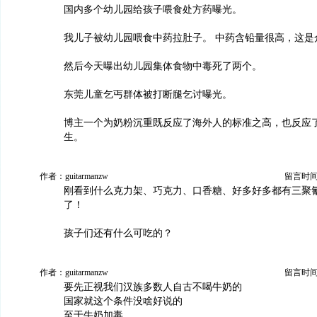
国内多个幼儿园给孩子喂食处方药曝光。
我儿子被幼儿园喂食中药拉肚子。 中药含铅量很高，这是
然后今天曝出幼儿园集体食物中毒死了两个。
东莞儿童乞丐群体被打断腿乞讨曝光。
博主一个为奶粉沉重既反应了海外人的标准之高，也反应
生。
作者：guitarmanzw
留言时间：2
刚看到什么克力架、巧克力、口香糖、好多好多都有三聚
了！
孩子们还有什么可吃的？
作者：guitarmanzw
留言时间：2
要先正视我们汉族多数人自古不喝牛奶的
国家就这个条件没啥好说的
至于牛奶加毒，