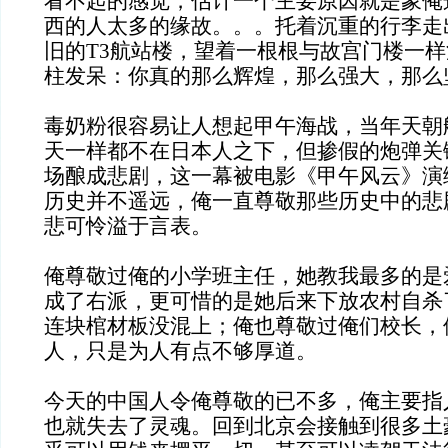
看不起的感觉，估计一个主要原因就是象俺这
西的人太多的缘故。。。托着沉重的行李走
旧的T3航站楼，望着一根根与故宫门楼一
柱发呆：你真的那么辉煌，那么强大，那么
毒奶粉很容易让人想起甲午海战，当年天朝
天一样都不在日本人之下，但掺假的炮弹关
场酿成悲剧，这一幕被电影《甲午风云》演
历史并不遥远，俺一直尊敬那些历史中的悲
悲可怜溢于言表。
俺尊敬过俺的小学班主任，她教我最多的是
成了右派，更可惜的是她后来下放农村自杀
连块棺材板没混上；俺也尊敬过俺们校长，
人，只是为人有点不够厚道。
今天的中国人令俺尊敬的已不多，俺主要指
也就失去了灵魂。回到北京会接触到很多土