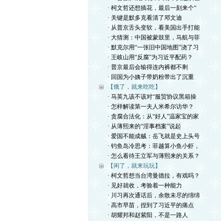
· 柯文哲还想插花，最后一刻来个“
· 关键是默多克看清了邓文迪
· 从普京舌头变软，看美国出手打能
· 大猜测：中国被蒙鼓里，马航与菲
· 默克尔用“一张旧中国地图”浇了习
· 王岐山用“反腐”为习近平配药？
· 普京最后会输得连内裤都不剩
· 回国为小姨子带奶粉带出了沉重
【饿了，就来吃吃】
· 马英九该不该对“服贸协议黑箱操
· 怎样解读第一夫人米希尔访华？
· 贪腐合法化：从“好人”温家宝的家
· 从薄熙来的“淫事档案”说起
· 爱国不能成贼：岳飞就是史上头号
· 钓鱼岛冷思考：菲越算小鱼小虾，
· 怎么看待王立军与薄熙来的关系？
【闲了，就来玩玩】
· 柯文哲想当台湾曼德拉，有戏吗？
· 见好就收，考验着一种能力
· 川习再次通话后，余散未尽的绵绵
· 高市早苗，捏到了习近平的痛点
· 胡耀邦和赵紫阳，不是一路人