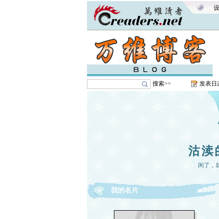
搜索>>
发表日
沽渎
闲了，
我的名片