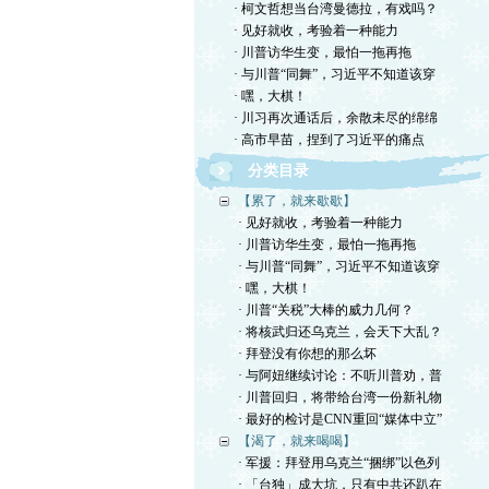
· 柯文哲想当台湾曼德拉，有戏吗？
· 见好就收，考验着一种能力
· 川普访华生变，最怕一拖再拖
· 与川普“同舞”，习近平不知道该穿
· 嘿，大棋！
· 川习再次通话后，余散未尽的绵绵
· 高市早苗，捏到了习近平的痛点
分类目录
【累了，就来歇歇】
· 见好就收，考验着一种能力
· 川普访华生变，最怕一拖再拖
· 与川普“同舞”，习近平不知道该穿
· 嘿，大棋！
· 川普“关税”大棒的威力几何？
· 将核武归还乌克兰，会天下大乱？
· 拜登没有你想的那么坏
· 与阿妞继续讨论：不听川普劝，普
· 川普回归，将带给台湾一份新礼物
· 最好的检讨是CNN重回“媒体中立”
【渴了，就来喝喝】
· 军援：拜登用乌克兰“捆绑”以色列
· 「台独」成大坑，只有中共还趴在