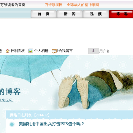
设万维读者为首页
万维读者网 -- 全球华人的精神家园
首 页
新 闻
视 频
博 客
志
控制面板
个人相册
给我留言
的博客
就来玩玩。
网络日志列表 【2014-12】
美国利用中国出兵打击ISIS值个吗？