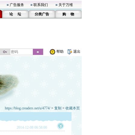
广告服务
联系我们
关于万维
论 坛
分类广告
购 物
帮助
退出
https://blog.creaders.net/u/4774/
>
复制
>
收藏本页
2014-12-08 06:58:00