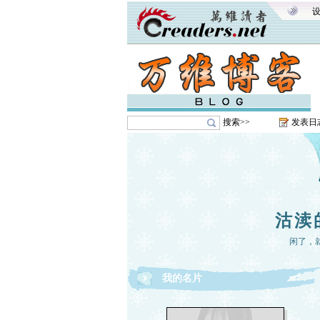
搜索>>
发表日
沽渎
闲了，
我的名片