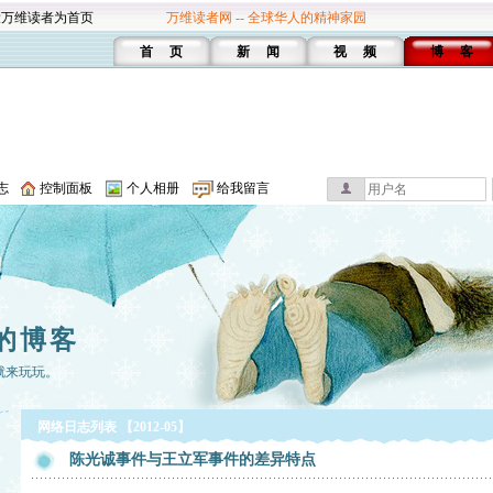
设万维读者为首页
万维读者网 -- 全球华人的精神家园
首 页
新 闻
视 频
博 客
志
控制面板
个人相册
给我留言
的博客
就来玩玩。
网络日志列表 【2012-05】
陈光诚事件与王立军事件的差异特点