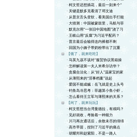
· 柯文哲还想插花，最后一刻来个“
· 关键是默多克看清了邓文迪
· 从普京舌头变软，看美国出手打能
· 大猜测：中国被蒙鼓里，马航与菲
· 默克尔用“一张旧中国地图”浇了习
· 王岐山用“反腐”为习近平配药？
· 普京最后会输得连内裤都不剩
· 回国为小姨子带奶粉带出了沉重
【饿了，就来吃吃】
· 马英九该不该对“服贸协议黑箱操
· 怎样解读第一夫人米希尔访华？
· 贪腐合法化：从“好人”温家宝的家
· 从薄熙来的“淫事档案”说起
· 爱国不能成贼：岳飞就是史上头号
· 钓鱼岛冷思考：菲越算小鱼小虾，
· 怎么看待王立军与薄熙来的关系？
【闲了，就来玩玩】
· 柯文哲想当台湾曼德拉，有戏吗？
· 见好就收，考验着一种能力
· 川习再次通话后，余散未尽的绵绵
· 高市早苗，捏到了习近平的痛点
· 胡耀邦和赵紫阳，不是一路人