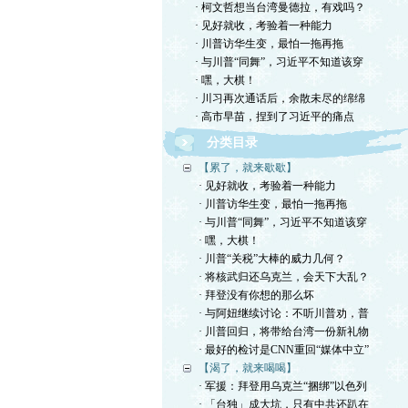
· 柯文哲想当台湾曼德拉，有戏吗？
· 见好就收，考验着一种能力
· 川普访华生变，最怕一拖再拖
· 与川普“同舞”，习近平不知道该穿
· 嘿，大棋！
· 川习再次通话后，余散未尽的绵绵
· 高市早苗，捏到了习近平的痛点
分类目录
【累了，就来歇歇】
· 见好就收，考验着一种能力
· 川普访华生变，最怕一拖再拖
· 与川普“同舞”，习近平不知道该穿
· 嘿，大棋！
· 川普“关税”大棒的威力几何？
· 将核武归还乌克兰，会天下大乱？
· 拜登没有你想的那么坏
· 与阿妞继续讨论：不听川普劝，普
· 川普回归，将带给台湾一份新礼物
· 最好的检讨是CNN重回“媒体中立”
【渴了，就来喝喝】
· 军援：拜登用乌克兰“捆绑”以色列
· 「台独」成大坑，只有中共还趴在