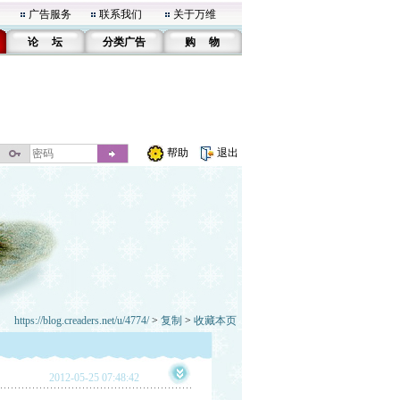
广告服务
联系我们
关于万维
论 坛
分类广告
购 物
帮助
退出
https://blog.creaders.net/u/4774/
>
复制
>
收藏本页
2012-05-25 07:48:42