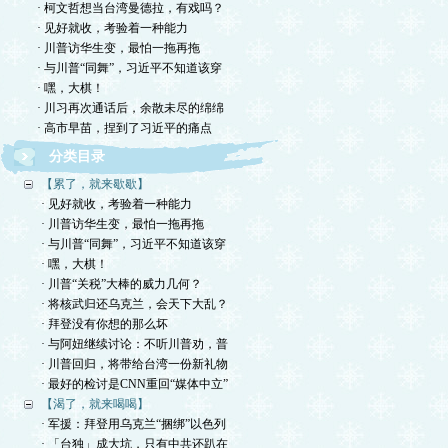
· 柯文哲想当台湾曼德拉，有戏吗？
· 见好就收，考验着一种能力
· 川普访华生变，最怕一拖再拖
· 与川普“同舞”，习近平不知道该穿
· 嘿，大棋！
· 川习再次通话后，余散未尽的绵绵
· 高市早苗，捏到了习近平的痛点
分类目录
【累了，就来歇歇】
· 见好就收，考验着一种能力
· 川普访华生变，最怕一拖再拖
· 与川普“同舞”，习近平不知道该穿
· 嘿，大棋！
· 川普“关税”大棒的威力几何？
· 将核武归还乌克兰，会天下大乱？
· 拜登没有你想的那么坏
· 与阿妞继续讨论：不听川普劝，普
· 川普回归，将带给台湾一份新礼物
· 最好的检讨是CNN重回“媒体中立”
【渴了，就来喝喝】
· 军援：拜登用乌克兰“捆绑”以色列
· 「台独」成大坑，只有中共还趴在