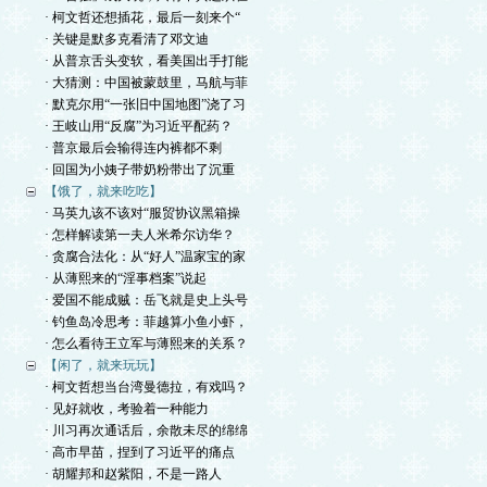
· 柯文哲还想插花，最后一刻来个“
· 关键是默多克看清了邓文迪
· 从普京舌头变软，看美国出手打能
· 大猜测：中国被蒙鼓里，马航与菲
· 默克尔用“一张旧中国地图”浇了习
· 王岐山用“反腐”为习近平配药？
· 普京最后会输得连内裤都不剩
· 回国为小姨子带奶粉带出了沉重
【饿了，就来吃吃】
· 马英九该不该对“服贸协议黑箱操
· 怎样解读第一夫人米希尔访华？
· 贪腐合法化：从“好人”温家宝的家
· 从薄熙来的“淫事档案”说起
· 爱国不能成贼：岳飞就是史上头号
· 钓鱼岛冷思考：菲越算小鱼小虾，
· 怎么看待王立军与薄熙来的关系？
【闲了，就来玩玩】
· 柯文哲想当台湾曼德拉，有戏吗？
· 见好就收，考验着一种能力
· 川习再次通话后，余散未尽的绵绵
· 高市早苗，捏到了习近平的痛点
· 胡耀邦和赵紫阳，不是一路人