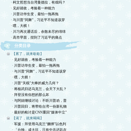
· 柯文哲想当台湾曼德拉，有戏吗？
· 见好就收，考验着一种能力
· 川普访华生变，最怕一拖再拖
· 与川普“同舞”，习近平不知道该穿
· 嘿，大棋！
· 川习再次通话后，余散未尽的绵绵
· 高市早苗，捏到了习近平的痛点
分类目录
【累了，就来歇歇】
· 见好就收，考验着一种能力
· 川普访华生变，最怕一拖再拖
· 与川普“同舞”，习近平不知道该穿
· 嘿，大棋！
· 川普“关税”大棒的威力几何？
· 将核武归还乌克兰，会天下大乱？
· 拜登没有你想的那么坏
· 与阿妞继续讨论：不听川普劝，普
· 川普回归，将带给台湾一份新礼物
· 最好的检讨是CNN重回“媒体中立”
【渴了，就来喝喝】
· 军援：拜登用乌克兰“捆绑”以色列
· 「台独」成大坑，只有中共还趴在