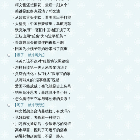
· 柯文哲还想插花，最后一刻来个“
· 关键是默多克看清了邓文迪
· 从普京舌头变软，看美国出手打能
· 大猜测：中国被蒙鼓里，马航与菲
· 默克尔用“一张旧中国地图”浇了习
· 王岐山用“反腐”为习近平配药？
· 普京最后会输得连内裤都不剩
· 回国为小姨子带奶粉带出了沉重
【饿了，就来吃吃】
· 马英九该不该对“服贸协议黑箱操
· 怎样解读第一夫人米希尔访华？
· 贪腐合法化：从“好人”温家宝的家
· 从薄熙来的“淫事档案”说起
· 爱国不能成贼：岳飞就是史上头号
· 钓鱼岛冷思考：菲越算小鱼小虾，
· 怎么看待王立军与薄熙来的关系？
【闲了，就来玩玩】
· 柯文哲想当台湾曼德拉，有戏吗？
· 见好就收，考验着一种能力
· 川习再次通话后，余散未尽的绵绵
· 高市早苗，捏到了习近平的痛点
· 胡耀邦和赵紫阳，不是一路人