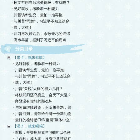
· 柯文哲想当台湾曼德拉，有戏吗？
· 见好就收，考验着一种能力
· 川普访华生变，最怕一拖再拖
· 与川普“同舞”，习近平不知道该穿
· 嘿，大棋！
· 川习再次通话后，余散未尽的绵绵
· 高市早苗，捏到了习近平的痛点
分类目录
【累了，就来歇歇】
· 见好就收，考验着一种能力
· 川普访华生变，最怕一拖再拖
· 与川普“同舞”，习近平不知道该穿
· 嘿，大棋！
· 川普“关税”大棒的威力几何？
· 将核武归还乌克兰，会天下大乱？
· 拜登没有你想的那么坏
· 与阿妞继续讨论：不听川普劝，普
· 川普回归，将带给台湾一份新礼物
· 最好的检讨是CNN重回“媒体中立”
【渴了，就来喝喝】
· 军援：拜登用乌克兰“捆绑”以色列
· 「台独」成大坑，只有中共还趴在