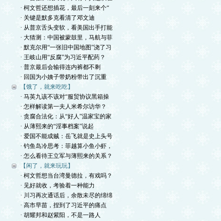
· 柯文哲还想插花，最后一刻来个“
· 关键是默多克看清了邓文迪
· 从普京舌头变软，看美国出手打能
· 大猜测：中国被蒙鼓里，马航与菲
· 默克尔用“一张旧中国地图”浇了习
· 王岐山用“反腐”为习近平配药？
· 普京最后会输得连内裤都不剩
· 回国为小姨子带奶粉带出了沉重
【饿了，就来吃吃】
· 马英九该不该对“服贸协议黑箱操
· 怎样解读第一夫人米希尔访华？
· 贪腐合法化：从“好人”温家宝的家
· 从薄熙来的“淫事档案”说起
· 爱国不能成贼：岳飞就是史上头号
· 钓鱼岛冷思考：菲越算小鱼小虾，
· 怎么看待王立军与薄熙来的关系？
【闲了，就来玩玩】
· 柯文哲想当台湾曼德拉，有戏吗？
· 见好就收，考验着一种能力
· 川习再次通话后，余散未尽的绵绵
· 高市早苗，捏到了习近平的痛点
· 胡耀邦和赵紫阳，不是一路人