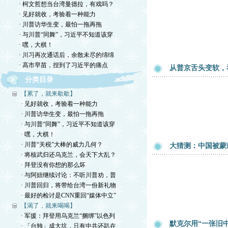
· 柯文哲想当台湾曼德拉，有戏吗？
· 见好就收，考验着一种能力
· 川普访华生变，最怕一拖再拖
· 与川普“同舞”，习近平不知道该穿
· 嘿，大棋！
· 川习再次通话后，余散未尽的绵绵
· 高市早苗，捏到了习近平的痛点
从普京舌头变软，
分类目录
【累了，就来歇歇】
· 见好就收，考验着一种能力
· 川普访华生变，最怕一拖再拖
· 与川普“同舞”，习近平不知道该穿
· 嘿，大棋！
· 川普“关税”大棒的威力几何？
大猜测：中国被蒙
· 将核武归还乌克兰，会天下大乱？
· 拜登没有你想的那么坏
· 与阿妞继续讨论：不听川普劝，普
· 川普回归，将带给台湾一份新礼物
· 最好的检讨是CNN重回“媒体中立”
【渴了，就来喝喝】
· 军援：拜登用乌克兰“捆绑”以色列
默克尔用“一张旧
· 「台独」成大坑，只有中共还趴在