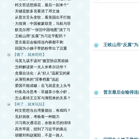
· 柯文哲还想插花，最后一刻来个“
· 关键是默多克看清了邓文迪
· 从普京舌头变软，看美国出手打能
· 大猜测：中国被蒙鼓里，马航与菲
· 默克尔用“一张旧中国地图”浇了习
· 王岐山用“反腐”为习近平配药？
· 普京最后会输得连内裤都不剩
王岐山用“反腐”
· 回国为小姨子带奶粉带出了沉重
【饿了，就来吃吃】
· 马英九该不该对“服贸协议黑箱操
· 怎样解读第一夫人米希尔访华？
· 贪腐合法化：从“好人”温家宝的家
· 从薄熙来的“淫事档案”说起
· 爱国不能成贼：岳飞就是史上头号
· 钓鱼岛冷思考：菲越算小鱼小虾，
普京最后会输得连
· 怎么看待王立军与薄熙来的关系？
【闲了，就来玩玩】
· 柯文哲想当台湾曼德拉，有戏吗？
· 见好就收，考验着一种能力
· 川习再次通话后，余散未尽的绵绵
· 高市早苗，捏到了习近平的痛点
· 胡耀邦和赵紫阳，不是一路人