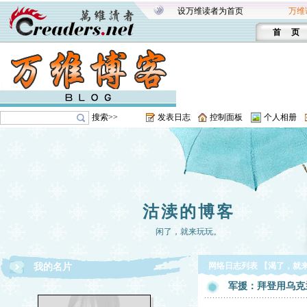
设万维读者为首页
万维
首 页
搜索>>
发表日志
控制面板
个人相册
沽渎的博客
闲了，就来玩玩。
网络日志列表 【渴了，就
我的名片
军援：拜登用乌克