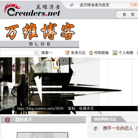
设万维读者为首页
万维
首 页
搜索>>
发表日志
控制面板
个人相册
https://blog.creaders.net/u/5026/
>
复制
>
收藏本页
我的网络日志
我的名片
携手一生的恋人（