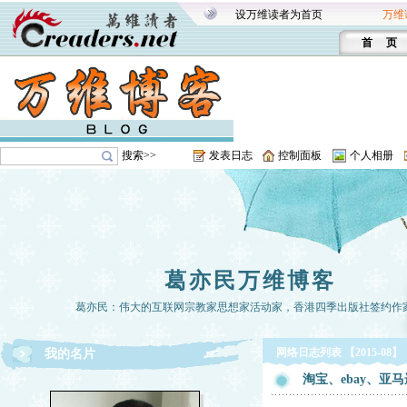
设万维读者为首页
万维
首 页
搜索>>
发表日志
控制面板
个人相册
葛亦民万维博客
葛亦民：伟大的互联网宗教家思想家活动家，香港四季出版社签约作
网络日志列表 【2015-08】
我的名片
淘宝、ebay、亚