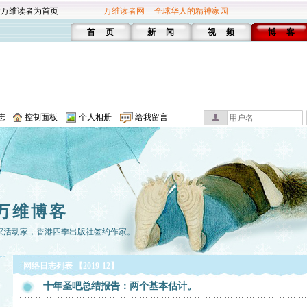
设万维读者为首页
万维读者网 -- 全球华人的精神家园
首 页
新 闻
视 频
博 客
志
控制面板
个人相册
给我留言
万维博客
家活动家，香港四季出版社签约作家。
网络日志列表 【2019-12】
十年圣吧总结报告：两个基本估计。