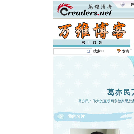
搜索>>
发表日
葛亦民
葛亦民：伟大的互联网宗教家思想
我的名片