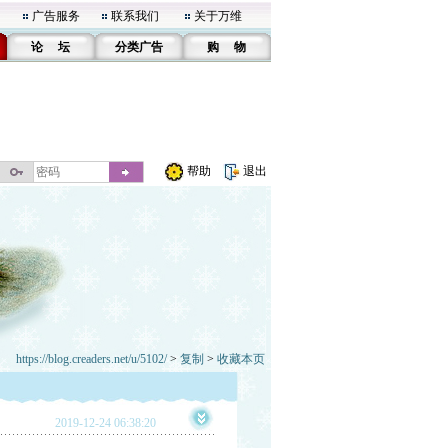
广告服务
联系我们
关于万维
论 坛
分类广告
购 物
帮助
退出
https://blog.creaders.net/u/5102/
>
复制
>
收藏本页
2019-12-24 06:38:20