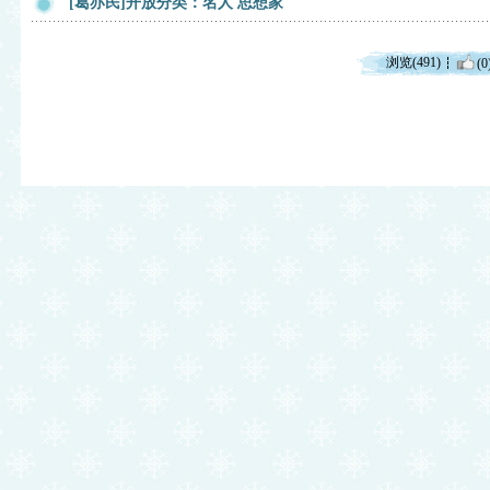
[葛亦民]开放分类：名人 思想家
浏览(491)
(0