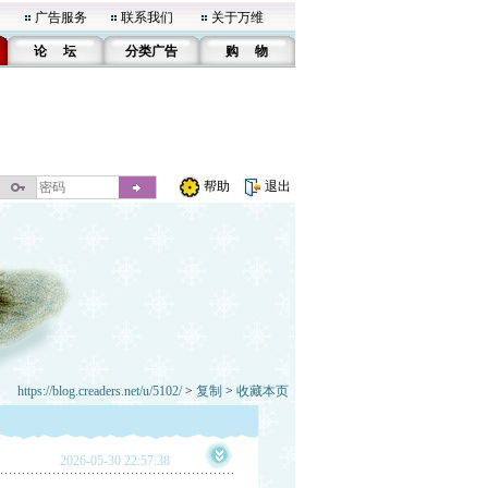
广告服务
联系我们
关于万维
论 坛
分类广告
购 物
帮助
退出
https://blog.creaders.net/u/5102/
>
复制
>
收藏本页
2026-05-30 22:57:38