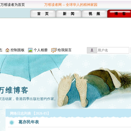
设万维读者为首页
万维读者网 -- 全球华人的精神家园
首 页
新 闻
视 频
博 客
志
控制面板
个人相册
给我留言
万维博客
家活动家，香港四季出版社签约作家。
网络日志列表 【2026-05】
葛亦民年表