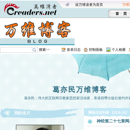
设万维读者为首页
万维
首 页
搜索>>
发表日志
控制面板
个人相册
葛亦民万维博客
葛亦民：伟大的互联网宗教家思想家活动家，香港四季出版社签约作
网络日志列表 【2020-10】
我的名片
神经第二十七章网友