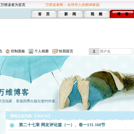
设万维读者为首页
万维读者网 -- 全球华人的精神家园
首 页
新 闻
视 频
博 客
志
控制面板
个人相册
给我留言
万维博客
家活动家，香港四季出版社签约作家。
网络日志列表 【2020-02】
第二十七章 网友评论篇（一）、卷一131-160节