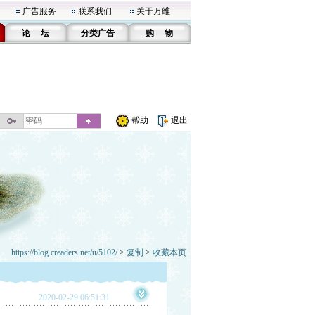
广告服务
联系我们
关于万维
论 坛
分类广告
购 物
帮助
退出
https://blog.creaders.net/u/5102/
>
复制
>
收藏本页
2020-02-29 06:51:31