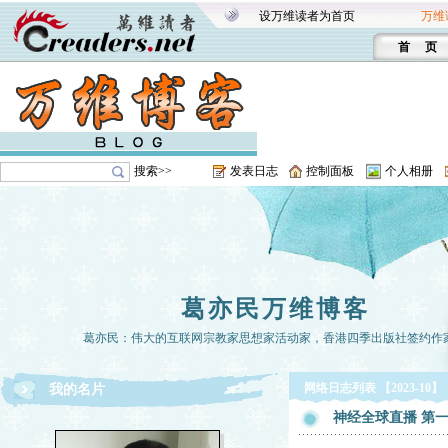
设万维读者为首页
万维
首 页
搜索>>
发表日志
控制面板
个人相册
葛亦民万维博客
葛亦民：伟大的互联网宗教家思想家活动家，香港四季出版社签约作
网络日志列表 【2023-10】
我的名片
神经全球直播 第一章