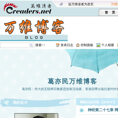
设万维读者为首页
万维
首 页
搜索>>
发表日志
控制面板
个人相册
葛亦民万维博客
葛亦民：伟大的互联网宗教家思想家活动家，香港四季出版社签约作
网络日志列表 【2020-07】
我的名片
神经第二十七章 网友