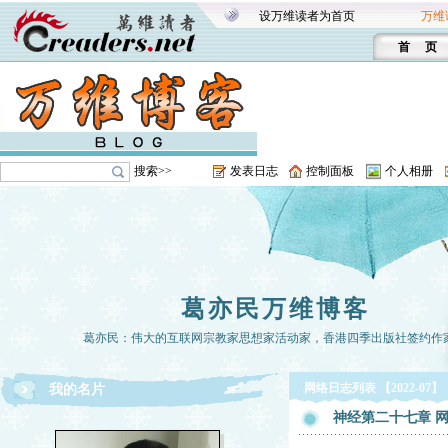
设万维读者为首页
万维
首 页
搜索>>
发表日志
控制面板
个人相册
葛亦民万维博客
葛亦民：伟大的互联网宗教家思想家活动家，香港四季出版社签约作
网络日志列表 【2022-07】
我的名片
神经第二十七章 网