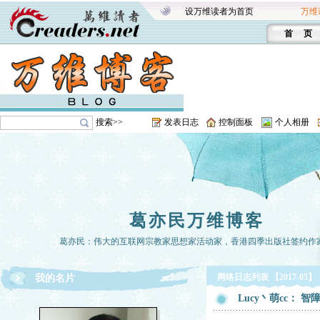
设万维读者为首页
万维
首 页
搜索>>
发表日志
控制面板
个人相册
葛亦民万维博客
葛亦民：伟大的互联网宗教家思想家活动家，香港四季出版社签约作
网络日志列表 【2017-05】
我的名片
Lucy丶萌cc： 