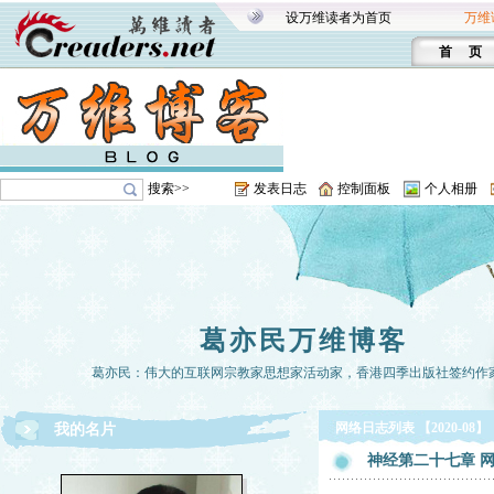
设万维读者为首页
万维
首 页
搜索>>
发表日志
控制面板
个人相册
葛亦民万维博客
葛亦民：伟大的互联网宗教家思想家活动家，香港四季出版社签约作
网络日志列表 【2020-08】
我的名片
神经第二十七章 网友