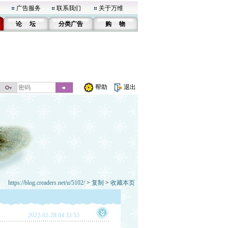
广告服务
联系我们
关于万维
论 坛
分类广告
购 物
帮助
退出
https://blog.creaders.net/u/5102/
>
复制
>
收藏本页
2022-02-28 04:33:53