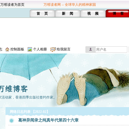
设万维读者为首页
万维读者网 -- 全球华人的精神家园
首 页
新 闻
视 频
博 客
志
控制面板
个人相册
给我留言
万维博客
家活动家，香港四季出版社签约作家。
网络日志列表 【2022-02】
葛神异闻录之纯真年代第四十六章