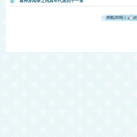
葛神异闻录之纯真年代第四十一章
浏览(2038)
(0