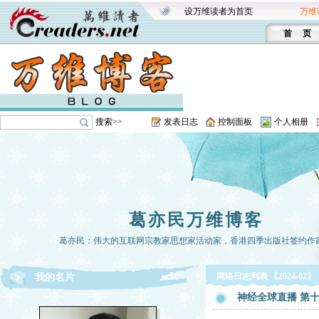
设万维读者为首页
万维
首 页
搜索>>
发表日志
控制面板
个人相册
葛亦民万维博客
葛亦民：伟大的互联网宗教家思想家活动家，香港四季出版社签约作
网络日志列表 【2024-02】
我的名片
神经全球直播 第十一