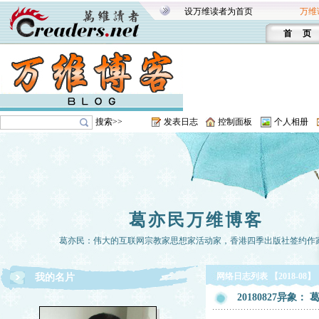
设万维读者为首页
万维
首 页
搜索>>
发表日志
控制面板
个人相册
葛亦民万维博客
葛亦民：伟大的互联网宗教家思想家活动家，香港四季出版社签约作
网络日志列表 【2018-08】
我的名片
20180827异象