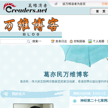
设万维读者为首页
万维
首 页
搜索>>
发表日志
控制面板
个人相册
葛亦民万维博客
葛亦民：伟大的互联网宗教家思想家活动家，香港四季出版社签约作
网络日志列表 【2020-11】
我的名片
神经第二十七章网友