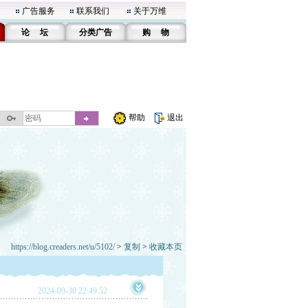
广告服务
联系我们
关于万维
论 坛
分类广告
购 物
帮助
退出
https://blog.creaders.net/u/5102/
>
复制
>
收藏本页
2024-09-30 22:49:52