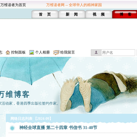
设万维读者为首页
万维读者网 -- 全球华人的精神家园
首 页
新 闻
视 频
博 客
志
控制面板
个人相册
给我留言
万维博客
家活动家，香港四季出版社签约作家。
网络日志列表 【2024-09】
神经全球直播 第二十四章 书信书 31-40节