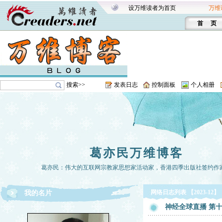
设万维读者为首页
万维
首 页
搜索>>
发表日志
控制面板
个人相册
葛亦民万维博客
葛亦民：伟大的互联网宗教家思想家活动家，香港四季出版社签约作
网络日志列表 【2023-12】
我的名片
神经全球直播 第十章