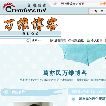
设万维读者为首页
万维
首 页
搜索>>
发表日志
控制面板
个人相册
葛亦民万维博客
葛亦民：伟大的互联网宗教家思想家活动家，香港四季出版社签约作
网络日志列表 【2019-02】
我的名片
葛亦民的恶俗维基