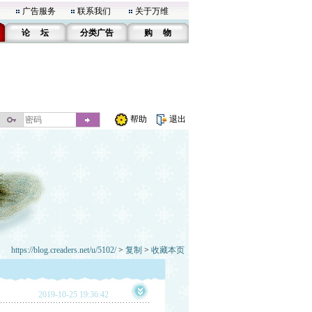
广告服务
联系我们
关于万维
论 坛
分类广告
购 物
帮助
退出
https://blog.creaders.net/u/5102/
>
复制
>
收藏本页
2019-10-25 19:36:42