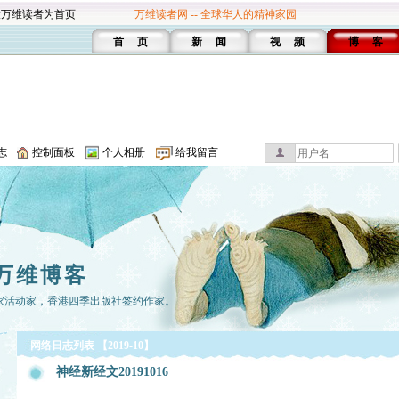
设万维读者为首页
万维读者网 -- 全球华人的精神家园
首 页
新 闻
视 频
博 客
志
控制面板
个人相册
给我留言
万维博客
家活动家，香港四季出版社签约作家。
网络日志列表 【2019-10】
神经新经文20191016