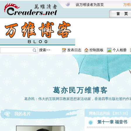
设万维读者为首页
万维
首 页
搜索>>
发表日志
控制面板
个人相册
葛亦民万维博客
葛亦民：伟大的互联网宗教家思想家活动家，香港四季出版社签约作
网络日志列表 【2017-10】
我的名片
第十一章 福音书