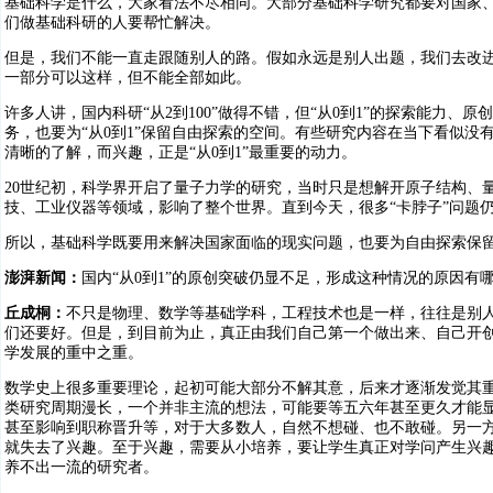
基础科学是什么，大家看法不尽相同。大部分基础科学研究都要对国家、
们做基础科研的人要帮忙解决。
但是，我们不能一直走跟随别人的路。假如永远是别人出题，我们去改
一部分可以这样，但不能全部如此。
许多人讲，国内科研“从2到100”做得不错，但“从0到1”的探索能力
务，也要为“从0到1”保留自由探索的空间。有些研究内容在当下看似
清晰的了解，而兴趣，正是“从0到1”最重要的动力。
20世纪初，科学界开启了量子力学的研究，当时只是想解开原子结构、
技、工业仪器等领域，影响了整个世界。直到今天，很多“卡脖子”问题
所以，基础科学既要用来解决国家面临的现实问题，也要为自由探索保
澎湃新闻：
国内“从0到1”的原创突破仍显不足，形成这种情况的原因有
丘成桐：
不只是物理、数学等基础学科，工程技术也是一样，往往是别
们还要好。但是，到目前为止，真正由我们自己第一个做出来、自己开创
学发展的重中之重。
数学史上很多重要理论，起初可能大部分不解其意，后来才逐渐发觉其
类研究周期漫长，一个并非主流的想法，可能要等五六年甚至更久才能
甚至影响到职称晋升等，对于大多数人，自然不想碰、也不敢碰。另一
就失去了兴趣。至于兴趣，需要从小培养，要让学生真正对学问产生兴趣
养不出一流的研究者。