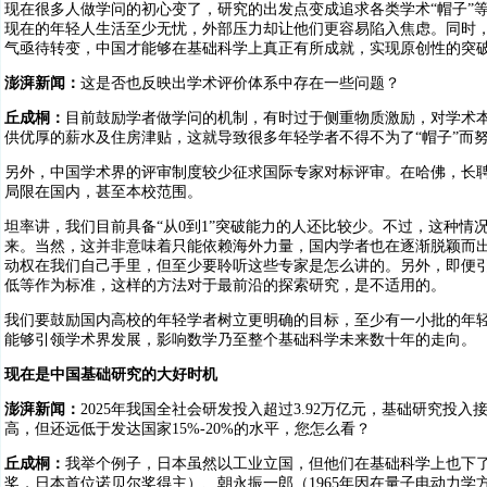
现在很多人做学问的初心变了，研究的出发点变成追求各类学术“帽子”
现在的年轻人生活至少无忧，外部压力却让他们更容易陷入焦虑。同时
气亟待转变，中国才能够在基础科学上真正有所成就，实现原创性的突
澎湃新闻：
这是否也反映出学术评价体系中存在一些问题？
丘成桐：
目前鼓励学者做学问的机制，有时过于侧重物质激励，对学术本
供优厚的薪水及住房津贴，这就导致很多年轻学者不得不为了“帽子”而
另外，中国学术界的评审制度较少征求国际专家对标评审。在哈佛，长
局限在国内，甚至本校范围。
坦率讲，我们目前具备“从0到1”突破能力的人还比较少。不过，这种
来。当然，这并非意味着只能依赖海外力量，国内学者也在逐渐脱颖而
动权在我们自己手里，但至少要聆听这些专家是怎么讲的。另外，即便
低等作为标准，这样的方法对于最前沿的探索研究，是不适用的。
我们要鼓励国内高校的年轻学者树立更明确的目标，至少有一小批的年
能够引领学术界发展，影响数学乃至整个基础科学未来数十年的走向。
现在是中国基础研究的大好时机
澎湃新闻：
2025年我国全社会研发投入超过3.92万亿元，基础研究投入接
高，但还远低于发达国家15%-20%的水平，您怎么看？
丘成桐：
我举个例子，日本虽然以工业立国，但他们在基础科学上也下了
奖，日本首位诺贝尔奖得主）、朝永振一郎（1965年因在量子电动力学