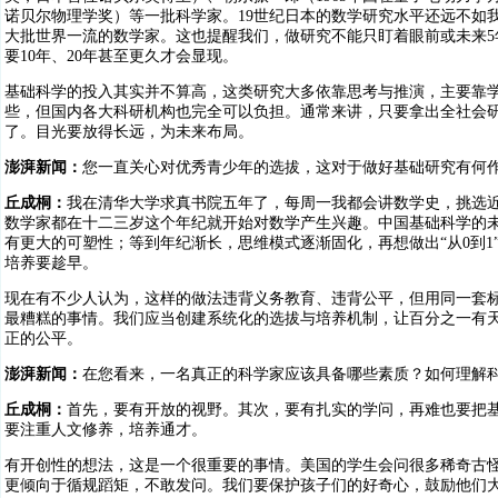
诺贝尔物理学奖）等一批科学家。19世纪日本的数学研究水平还远不如我
大批世界一流的数学家。这也提醒我们，做研究不能只盯着眼前或未来
要10年、20年甚至更久才会显现。
基础科学的投入其实并不算高，这类研究大多依靠思考与推演，主要靠
些，但国内各大科研机构也完全可以负担。通常来讲，只要拿出全社会研
了。目光要放得长远，为未来布局。
澎湃新闻：
您一直关心对优秀青少年的选拔，这对于做好基础研究有何
丘成桐：
我在清华大学求真书院五年了，每周一我都会讲数学史，挑选近
数学家都在十二三岁这个年纪就开始对数学产生兴趣。中国基础科学的
有更大的可塑性；等到年纪渐长，思维模式逐渐固化，再想做出“从0到
培养要趁早。
现在有不少人认为，这样的做法违背义务教育、违背公平，但用同一套标
最糟糕的事情。我们应当创建系统化的选拔与培养机制，让百分之一有天
正的公平。
澎湃新闻：
在您看来，一名真正的科学家应该具备哪些素质？如何理解
丘成桐：
首先，要有开放的视野。其次，要有扎实的学问，再难也要把
要注重人文修养，培养通才。
有开创性的想法，这是一个很重要的事情。美国的学生会问很多稀奇古
更倾向于循规蹈矩，不敢发问。我们要保护孩子们的好奇心，鼓励他们