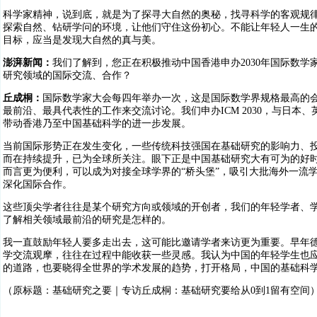
科学家精神，说到底，就是为了探寻大自然的奥秘，找寻科学的客观规
探索自然、钻研学问的环境，让他们守住这份初心。不能让年轻人一生的
目标，应当是发现大自然的真与美。
澎湃新闻：
我们了解到，您正在积极推动中国香港申办2030年国际数学家
研究领域的国际交流、合作？
丘成桐：
国际数学家大会每四年举办一次，这是国际数学界规格最高的
最前沿、最具代表性的工作来交流讨论。我们申办ICM 2030，与日
带动香港乃至中国基础科学的进一步发展。
当前国际形势正在发生变化，一些传统科技强国在基础研究的影响力、
而在持续提升，已为全球所关注。眼下正是中国基础研究大有可为的好
而言更为便利，可以成为对接全球学界的“桥头堡”，吸引大批海外一流
深化国际合作。
这些顶尖学者往往是某个研究方向或领域的开创者，我们的年轻学者、
了解相关领域最前沿的研究是怎样的。
我一直鼓励年轻人要多走出去，这可能比邀请学者来访更为重要。早年
学交流观摩，往往在过程中能收获一些灵感。我认为中国的年轻学生也
的道路，也要晓得全世界的学术发展的趋势，打开格局，中国的基础科
（原标题：基础研究之要｜专访丘成桐：基础研究要给从0到1留有空间