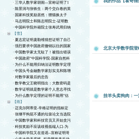
我的作品【霍奇猜
· 三华人数学家胡闹---宣称证明了1
· 陈景润与张铁生：两个交白卷的英
· 国家科技奖励居然：狸猫换太子
· 马志明院士和陈志明院士-证明数
· 中国科学院外籍院士张寿武用归纳
【雪】
· 夏志宏证明庞勒维猜想证明了自己
· 强烈要求中国政府撤销以往的国家
北京大学数学院登
· 中国数学家太无耻了！被指出错误
· 中国政府“中国科学院-国家自然科
· 为什么不能用归纳法证明数学定理
· 中国头号金融数学家彭实戈和陈增
· 对数学家最后的忠告
· 数学教父王晓明指出：大数密码是
· 数学证明就是数学家个人意志寻找
· 为什么数学定理的证明不能用“估
挂羊头卖狗肉：一
【雨】
· 迈克尔阿蒂亚-辛格证明的指标定
· 张继平狗屁不通的垃圾论文当选院
· 中国数学家和科技官员又开始贪污
· 科技奖励不应该歧视低端人口-为
· 中国科学院又在造谣--宣称证明哥