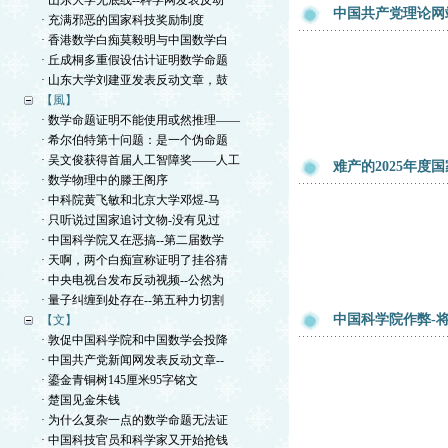
· 山东大学无底线--科学网发表反动
中国共产党理论网
· 充满邪恶的国家科技奖励制度
· 香港数学白痴莫毅明与中国数学白
· 丘成桐多重假设估计证明数学命题
· 山东大学刘建亚发表反动文章，鼓
【風】
· 数学命题证明不能使用或然推理——
· 希尔伯特第十问题：是一个伪命题
· 吴文俊获得首届人工智障奖——人工
难产的2025年度
· 数学物理中的滕王阁序
· 中科院黄飞敏和北京大学邓煜-马
· 只听说过国家追讨文物-没有见过
· 中国科学院又在恶搞--第二届数学
· 天啊，两个白痴宣称证明了挂谷猜
· 中央电视台发布反动视频--公然为
· 量子纠缠到处存在--第五种力切割
中国科学院作弊-将
【文】
· 敦促中国科学院和中国数学会投降
· 中国共产党新闻网发表反动文章--
· 鎏金青铜树145厘米95字铭文
· 楚国见金朱钱
· 为什么复杂一点的数学命题无法证
· 中国科技官员和科学家又开始抢钱