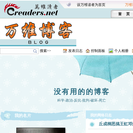
设万维读者为首页
万维
首 页
搜索>>
发表日志
控制面板
个人相册
没有用的的博客
科学-政治-反抗-批判-破坏-死亡
我的网络日志
我的名片
丘成桐恶搞王虹邓