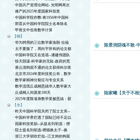
· 中国共产党理论网站- 光明网再次
· 难产的2025年度国家科技奖
· 中国科学院作弊-将1956年中国科
· 郭雷从中国科学院院士名单除名
· 甲骨文中也有数学计算
【铜】
· 华为聘用的三位数学家洛朗·拉福
陈景润阴魂不散-
· 太不要脸了，周向宇所有的论文都
· 中国科学院又在造谣--潘建伟团队
· 惊天阴谋-科学家的无耻-政府的荒
· 唐云清狗屁不通的论文获得科尔奖
· 北京市2024年度科技奖公布，数学
· 数学家精神分裂症与专业关系
· 数学流氓丘成桐恶搞华人数学家大
· 丘成桐人间蒸发100天
陆家曦【关于不相
· 2025年度陈省身数学奖被恶搞：获
【水】
· 昨天中国科学院关闭了院士文库--
· 中国科学界烂透了国耻已经不足以
· 国家科技奖励--从提名到初选：狸
· 院士提名到初选-狸猫换太子--换
· 浙江大学胡吹烂侃--江文帅的狗屁