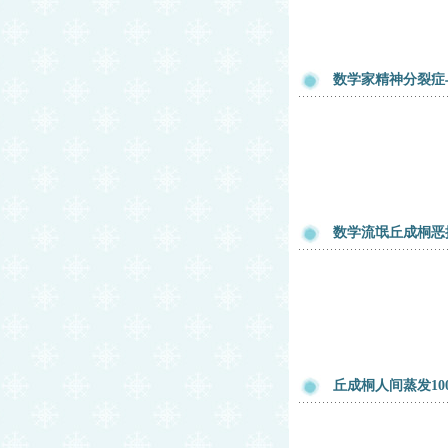
数学家精神分裂症
数学流氓丘成桐恶
丘成桐人间蒸发10