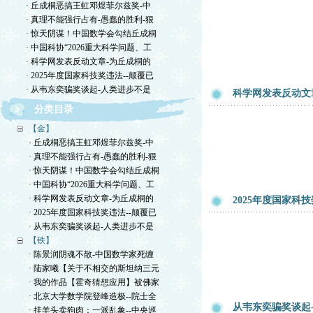
· 丘成桐恶搞王虹邓煜菲尔兹奖-中
· 真理不能强行占有-愚蠢的胜利-狠
· 惊天阴谋！中国数学会勾结丘成桐
· 中国科协“2026重大科学问题、工
· 科学网发表反动文章-为丘成桐的
· 2025年度国家科技奖违法--颠覆已
· 从韦东奕骗奖谈起-人类进步不是
科学网发表反动文
分类目录
【金】
· 丘成桐恶搞王虹邓煜菲尔兹奖-中
· 真理不能强行占有-愚蠢的胜利-狠
· 惊天阴谋！中国数学会勾结丘成桐
· 中国科协“2026重大科学问题、工
· 科学网发表反动文章-为丘成桐的
2025年度国家科
· 2025年度国家科技奖违法--颠覆已
· 从韦东奕骗奖谈起-人类进步不是
【铁】
· 陈景润阴魂不散-中国数学家死缠
· 陆家曦【关于不相交的斯坦纳三元
· 我的作品【霍奇猜想应用】被佛家
· 北京大学数学院登峰造极--院士全
从韦东奕骗奖谈起
· 挂羊头卖狗肉：一派乱象--中央巡