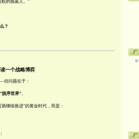
霸权的掘墓人。”
么？
误读一个战略博弈
—但问题在于：
“
脱序世界
”
。
贸易继续推进”的黄金时代，而是：
；