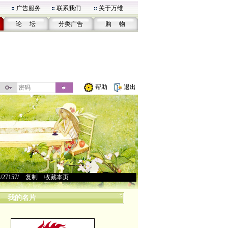
广告服务
联系我们
关于万维
论 坛
分类广告
购 物
帮助
退出
u/27157/
>
复制
>
收藏本页
我的名片