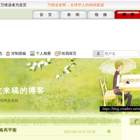
设万维读者为首页
万维读者网 -- 全球华人的精神家园
首 页
新 闻
视 频
博 客
志
控制面板
个人相册
给我留言
友来稿的博客
维网友来稿
https://blog.creaders.net/
略再平衡
2025-04-19 11:16:50