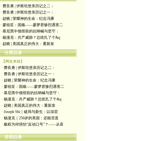
· 费良勇 | 伊斯坦堡亲历记之二：
· 费良勇 | 伊斯坦堡亲历记之一：
· 赵晓 | 荣耀神的生命：纪念冯秉
· 廖祖笙：国殇——廖梦君惨烈遇害二
· 慕尼黑中领馆前的抗呐喊与坚守：
· 杨漫克：共产威胁？总统扎了个&q
· 赵晓 | 美国真正的伟大：重新发
分类目录
【网友来稿】
· 费良勇 | 伊斯坦堡亲历记之二：
· 费良勇 | 伊斯坦堡亲历记之一：
· 赵晓 | 荣耀神的生命：纪念冯秉
· 廖祖笙：国殇——廖梦君惨烈遇害二
· 慕尼黑中领馆前的抗呐喊与坚守：
· 杨漫克：共产威胁？总统扎了个&q
· 赵晓 | 美国真正的伟大：重新发
· Joseph Shi｜破局与新生：以深层
· 杨漫克｜250岁的美国：还能否直
· 极权为何惧怕“反动口号”？——从富
存档目录