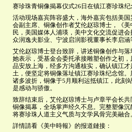
赛珍珠青铜像揭幕仪式26日在镇江赛珍珠纪
活动现场嘉宾阵容盛大，海外嘉宾包括美国
会副主席、铜像创作者艾伦赵琼博士，《美
民，美国媒体人浦瑛，美中文化交流促进会
众润逸夫影业、宁波启润影视董事长李启涵
艾伦赵琼博士登台致辞，讲述铜像创作与落
她表示，受基金会委托承接雕塑创作之初，
品安放上海，经多方沟通核实，确认镇江才
土，便坚定将铜像落址镇江赛珍珠纪念馆。
诸多波折，铜像于5月顺利运抵镇江，此刻
是感动与骄傲。
致辞结束后，艾伦赵琼博士与卢章平会长共
铜像揭幕，全场掌声经久不息。完整塑像沉
将赛珍珠人道主义气质与文学风骨完美融合
詳情請看《美中時報》的报道鏈接：