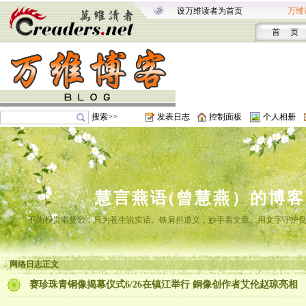
设万维读者为首页
万维
首 页
搜索>>
发表日志
控制面板
个人相册
慧言燕语(曾慧燕）的博客
不为权贵唱赞歌，只为苍生说实话。铁肩担道义，妙手着文章。用文字守护
网络日志正文
赛珍珠青铜像揭幕仪式6/26在镇江举行 銅像创作者艾伦赵琼亮相