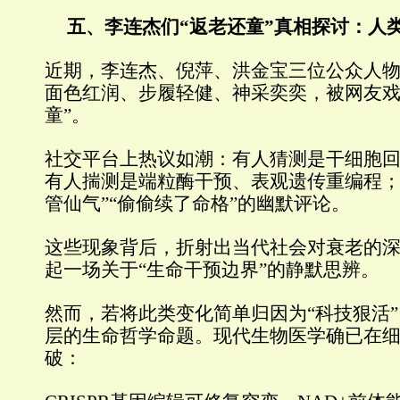
五、李连杰们“返老还童”真相探讨：人
近期，李连杰、倪萍、洪金宝三位公众人
面色红润、步履轻健、神采奕奕，被网友戏
童”。
社交平台上热议如潮：有人猜测是干细胞
有人揣测是端粒酶干预、表观遗传重编程；
管仙气”“偷偷续了命格”的幽默评论。
这些现象背后，折射出当代社会对衰老的
起一场关于“生命干预边界”的静默思辨。
然而，若将此类变化简单归因为“科技狠活
层的生命哲学命题。现代生物医学确已在
破：