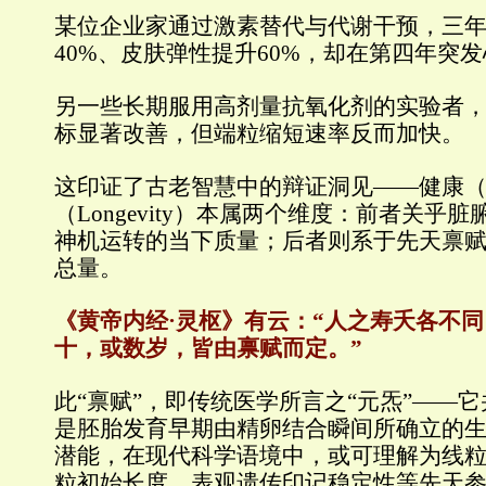
某位企业家通过激素替代与代谢干预，三
40%、皮肤弹性提升60%，却在第四年突
另一些长期服用高剂量抗氧化剂的实验者
标显著改善，但端粒缩短速率反而加快。
这印证了古老智慧中的辩证洞见——健康（He
（Longevity）本属两个维度：前者关乎
神机运转的当下质量；后者则系于先天禀
总量。
《黄帝内经·灵枢》有云：“人之寿夭各不
十，或数岁，皆由禀赋而定。”
此“禀赋”，即传统医学所言之“元炁”——
是胚胎发育早期由精卵结合瞬间所确立的
潜能，在现代科学语境中，或可理解为线粒
粒初始长度、表观遗传印记稳定性等先天