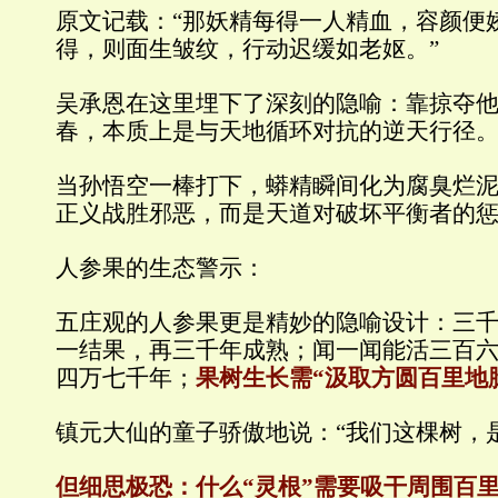
原文记载：“那妖精每得一人精血，容颜便
得，则面生皱纹，行动迟缓如老妪。”
吴承恩在这里埋下了深刻的隐喻：靠掠夺
春，本质上是与天地循环对抗的逆天行径
当孙悟空一棒打下，蟒精瞬间化为腐臭烂
正义战胜邪恶，而是天道对破坏平衡者的
人参果的生态警示：
五庄观的人参果更是精妙的隐喻设计：三
一结果，再三千年成熟；闻一闻能活三百
四万七千年；
果树生长需“汲取方圆百里地
镇元大仙的童子骄傲地说：“我们这棵树，
但细思极恐：什么“灵根”需要吸干周围百