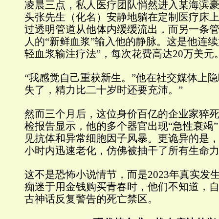
凌晨三点，私人医疗团队悄然进入某海滨豪
头张先生（化名）安静地躺在定制医疗床
过透明管道从他体内缓缓流出，而另一条
人的“新鲜血浆”输入他的静脉。这是他连续
轻血浆输注疗法”，每次花费高达20万美元
“我感觉自己重获新生。”他在社交媒体上隐
失了，精力比二十岁时还要充沛。”
然而三个月后，这位身价百亿的企业家猝
检报告显示，他的多个器官出现“急性衰竭
见抗体和异常细胞因子风暴。更诡异的是
小时内迅速老化，仿佛被抽干了所有生命
这不是恐怖小说情节，而是2023年真实发
痴迷于用金钱购买青春时，他们不知道，
古神话反复警告的死亡禁区。