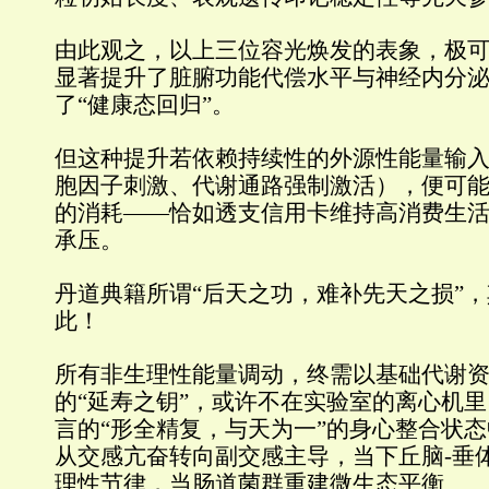
由此观之，以上三位容光焕发的表象，极
显著提升了脏腑功能代偿水平与神经内分
了“健康态回归”。
但这种提升若依赖持续性的外源性能量输
胞因子刺激、代谢通路强制激活），便可
的消耗——恰如透支信用卡维持高消费生
承压。
丹道典籍所谓“后天之功，难补先天之损”
此！
所有非生理性能量调动，终需以基础代谢
的“延寿之钥”，或许不在实验室的离心机
言的“形全精复，与天为一”的身心整合状
从交感亢奋转向副交感主导，当下丘脑-垂
理性节律，当肠道菌群重建微生态平衡…