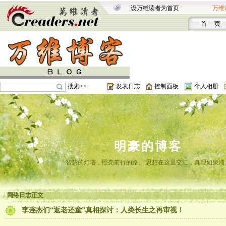
设万维读者为首页
万维
首 页
搜索>>
发表日志
控制面板
个人相册
明豪的博客
智慧的灯塔，照亮前行的路。 思想在这里交汇，真理如泉涌
网络日志正文
李连杰们“返老还童”真相探讨：人类长生之再审视！