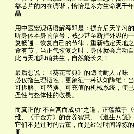
靠芯片的内在调谐，恰恰是东方生命观千
晶。
用中医宏观话语解释即是：摒弃后天学习
听身体本身的信号，减少甚至断掉外界的
复畅通，恢复自己的节律，重新锚定天地
食有节，当正气恢复之时，身体就会启动
此与天地和谐共生，自然能长久！
最后想说：
《葵花宝典》
的隐喻耐人寻味—
必仅指生理牺牲，更象征一种认知降维：
可拆解、可替换、可充值的机械系统，便
圣性与整体性的敬畏。
而真正的“不自宫而成功”之道，正蕴藏于
《
维、《千金方》的食养智慧、《遵生八笺
它们不是过时的古董，而是经过时间淬炼
册。