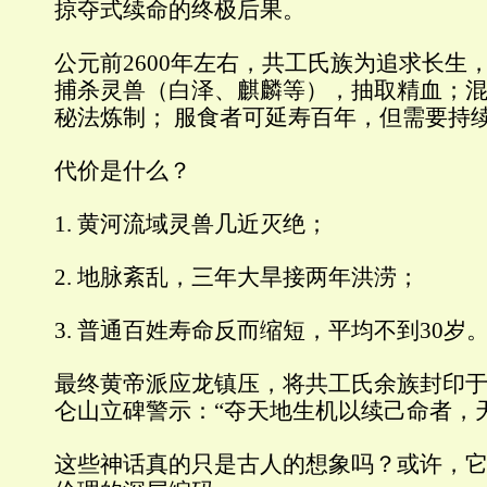
掠夺式续命的终极后果。
公元前2600年左右，共工氏族为追求长生，
捕杀灵兽（白泽、麒麟等），抽取精血；
秘法炼制； 服食者可延寿百年，但需要持
代价是什么？
1. 黄河流域灵兽几近灭绝；
2. 地脉紊乱，三年大旱接两年洪涝；
3. 普通百姓寿命反而缩短，平均不到30岁
最终黄帝派应龙镇压，将共工氏余族封印
仑山立碑警示：“夺天地生机以续己命者，
这些神话真的只是古人的想象吗？或许，