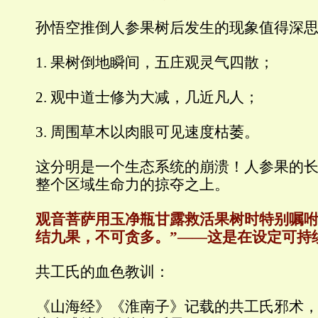
孙悟空推倒人参果树后发生的现象值得深
1. 果树倒地瞬间，五庄观灵气四散；
2. 观中道士修为大减，几近凡人；
3. 周围草木以肉眼可见速度枯萎。
这分明是一个生态系统的崩溃！人参果的
整个区域生命力的掠夺之上。
观音菩萨用玉净瓶甘露救活果树时特别嘱咐
结九果，不可贪多。”——这是在设定可持
共工氏的血色教训：
《山海经》
《淮南子》记载的共工氏邪术