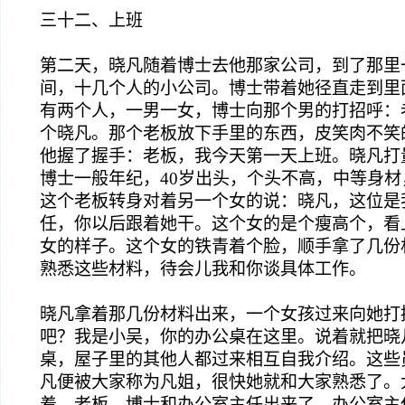
三十二、上班
第二天，晓凡随着博士去他那家公司，到了那里
间，十几个人的小公司。博士带着她径直走到里
有两个人，一男一女，博士向那个男的打招呼：
个晓凡。那个老板放下手里的东西，皮笑肉不笑
他握了握手：老板，我今天第一天上班。晓凡打
博士一般年纪，
40
岁出头，个头不高，中等身材
这个老板转身对着另一个女的说：晓凡，这位是
任，你以后跟着她干。这个女的是个瘦高个，看
女的样子。这个女的铁青着个脸，顺手拿了几份
熟悉这些材料，待会儿我和你谈具体工作。
晓凡拿着那几份材料出来，一个女孩过来向她打
吧？我是小吴，你的办公桌在这里。说着就把晓
桌，屋子里的其他人都过来相互自我介绍。这些
凡便被大家称为凡姐，很快她就和大家熟悉了。
着，老板、博士和办公室主任出来了，办公室主