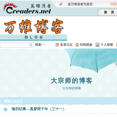
设万维读者为首页
万维
首 页
搜索>>
发表日志
控制面板
个人相册
大宗师的博客
大宗师的博客
网络日志正文
海归纪事—真爱两千年（三十一）